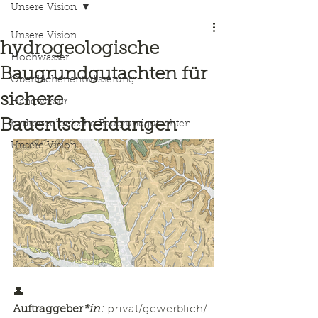
Unsere Vision
Unsere Vision
hydrogeologische
Hochwasser
Baugrundgutachten für
Oberflächenentwässerung
sichere
Hangwasser
Bauentscheidungen
hydrogeologische Baugrundgutachten
Unsere Vision
👤 
Auftraggeber
*in:
 privat/gewerblich/