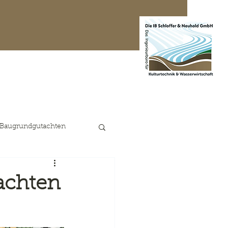
te Projekte
Kontakt
 Baugrundgutachten
achten