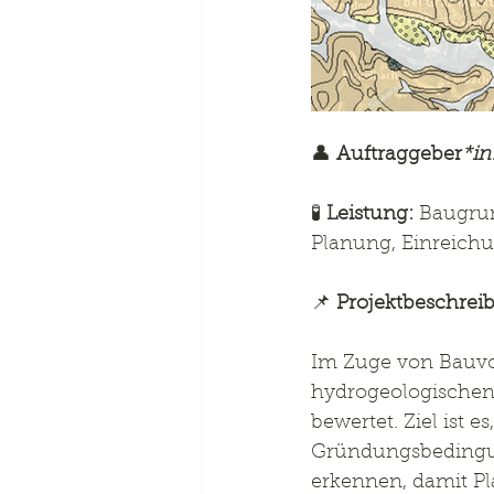
👤 
Auftraggeber
*in
🧪 
Leistung:
 Baugru
Planung, Einreic
📌 
Projektbeschrei
Im Zuge von Bauvo
hydrogeologischen
bewertet. Ziel ist
Gründungsbedingung
erkennen, damit Pl