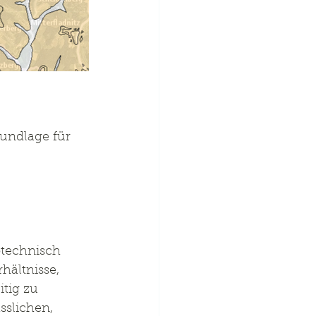
undlage für 
technisch 
hältnisse, 
tig zu 
slichen, 