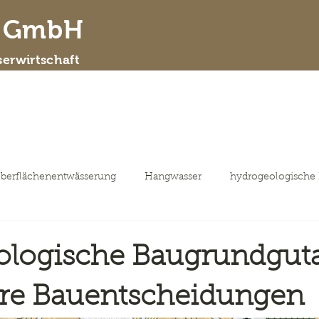
d GmbH
erwirtschaft
 wir sind
Leistungsspektrum
ausgewähl
berflächenentwässerung
Hangwasser
hydrogeologische
ologische Baugrundgut
ere Bauentscheidungen