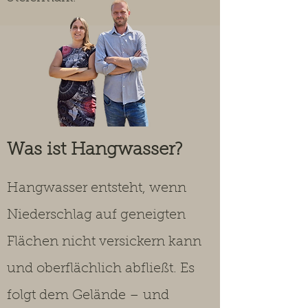
Was ist Hangwasser?
Hangwasser entsteht, wenn
Niederschlag auf geneigten
Flächen nicht versickern kann
und oberflächlich abfließt. Es
folgt dem Gelände – und