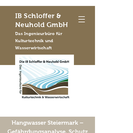
IB Schloffer &
Neuhold GmbH
Das Ingenieurbüro für
Kulturtechnik und
Wasserwirtschaft
Hangwasser Steiermark –
Gefährdungsanalyse, Schutz