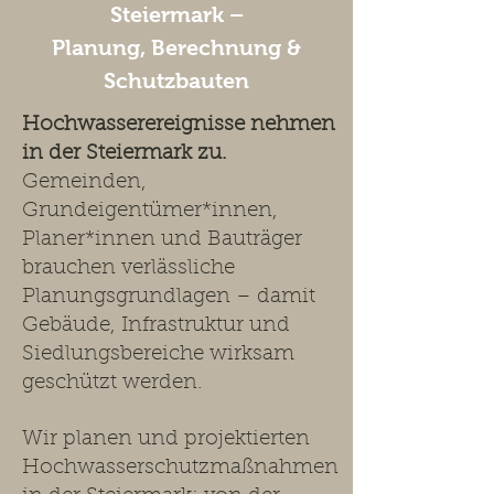
Steiermark –
Planung, Berechnung &
Schutzbauten
Hochwasserereignisse nehmen
in der Steiermark zu.
Gemeinden,
Grundeigentümer*innen,
Planer*innen und Bauträger
brauchen verlässliche
Planungsgrundlagen – damit
Gebäude, Infrastruktur und
Siedlungsbereiche wirksam
geschützt werden.
Wir planen und projektierten
Hochwasserschutzmaßnahmen