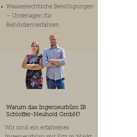
Wasserrechtliche Bewilligungen
– Unterlagen für
Behördenverfahren
Warum das Ingenieurbüro IB
Schloffer-Neuhold GmbH?
Wir sind ein erfahrenes