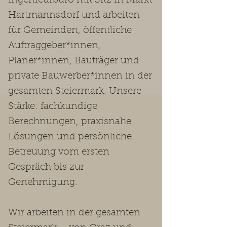
Ingenieurbüro mit Sitz in Markt
Hartmannsdorf und arbeiten
für Gemeinden, öffentliche
Auftraggeber*innen,
Planer*innen, Bauträger und
private Bauwerber*innen in der
gesamten Steiermark. Unsere
Stärke: fachkundige
Berechnungen, praxisnahe
Lösungen und persönliche
Betreuung vom ersten
Gespräch bis zur
Genehmigung.
Wir arbeiten in der gesamten