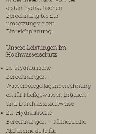
in der Steiermark: von der
ersten hydraulischen
Berechnung bis zur
umsetzungsreifen
Einreichplanung.​
Unsere Leistungen im
Hochwasserschutz ​
1d-Hydraulische
Berechnungen –
Wasserspiegellagenberechnung
en für Fließgewässer, Brücken-
und Durchlassnachweise
2d-Hydraulische
Berechnungen – flächenhafte
Abflussmodelle für