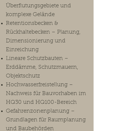
Überflutungsgebiete und
komplexe Gelände
Retentionsbecken &
Rückhaltebecken – Planung,
Dimensionierung und
Einreichung
Lineare Schutzbauten –
Erddämme, Schutzmauern,
Objektschutz
Hochwasserfreistellung –
Nachweis für Bauvorhaben im
HQ30 und HQ100-Bereich
Gefahrenzonenplanung –
Grundlagen für Raumplanung
und Baubehörden