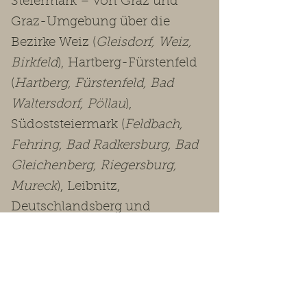
Steiermark – von Graz und
Graz-Umgebung über die
Bezirke Weiz (
Gleisdorf, Weiz,
Birkfeld
), Hartberg-Fürstenfeld
(
Hartberg, Fürstenfeld, Bad
Waltersdorf, Pöllau
),
Südoststeiermark (
Feldbach,
Fehring, Bad Radkersburg, Bad
Gleichenberg, Riegersburg,
Mureck
), Leibnitz,
Deutschlandsberg und
Voitsberg bis in die
Obersteiermark
(Leoben, Bruck-
Mürzzuschlag, Murtal, Murau,
Liezen
).