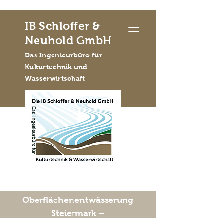
IB Schloffer &
Neuhold GmbH
Das Ingenieurbüro für
Kulturtechnik und
Wasserwirtschaft
Oberflächenentwässerung
Steiermark –