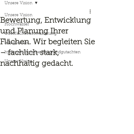
Unsere Vision
Unsere Vision
Bewertung, Entwicklung
Hochwasser
und Planung Ihrer
Oberflächenentwässerung
Flächen. Wir begleiten Sie
Hangwasser
– fachlich stark,
hydrogeologische Baugrundgutachten
Unsere Vision
nachhaltig gedacht.