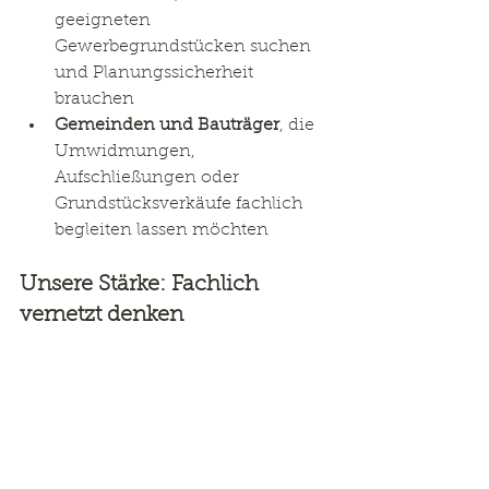
geeigneten 
Gewerbegrundstücken suchen 
und Planungssicherheit 
brauchen
Gemeinden und Bauträger
, die 
Umwidmungen, 
Aufschließungen oder 
Grundstücksverkäufe fachlich 
begleiten lassen möchten
Unsere Stärke: Fachlich 
vernetzt denken
Als Ingenieurbüro für Kulturtechnik 
und Wasserwirtschaft
 verbinden wir 
technisches Fachwissen mit einem 
gesamtheitlichen Planungsansatz. 
Wir denken vorausschauend, 
ökologisch und interdisziplinär – 