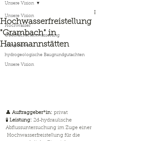
Unsere Vision
Unsere Vision
Hochwasserfreistellung
Hochwasser
"Grambach" in
Oberflächenentwässerung
Hausmannstätten
Hangwasser
hydrogeologische Baugrundgutachten
Unsere Vision
👤 
Auftraggeber*in:
 privat
🧪 
Leistung:
 2d‑hydraulische 
Abflussuntersuchung im Zuge einer  
 Hochwasserfreistellung für die 