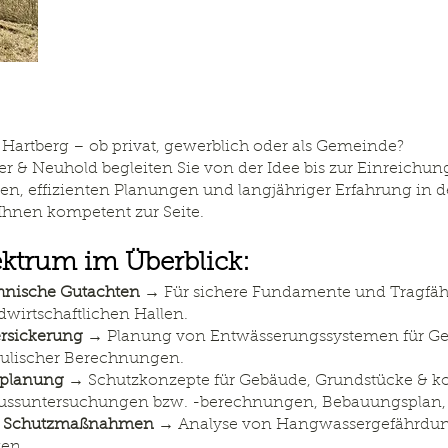
Hartberg – ob privat, gewerblich oder als Gemeinde?
r & Neuhold begleiten Sie von der Idee bis zur Einreichun
ten, effizienten Planungen und langjähriger Erfahrung in
hnen kompetent zur Seite.
ktrum im Überblick:
nische Gutachten
→ Für sichere Fundamente und Tragfäh
wirtschaftlichen Hallen.
rsickerung
→ Planung von Entwässerungssystemen für Ge
raulischer Berechnungen.
eplanung
→ Schutzkonzepte für Gebäude, Grundstücke & 
flussuntersuchungen bzw. -berechnungen, Bebauungspla
& Schutzmaßnahmen
→ Analyse von Hangwassergefährdun
gen