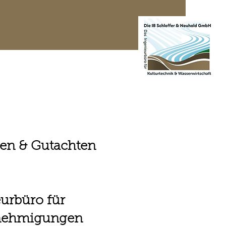
te Projekte
Kontakt
gen & Gutachten
eurbüro für
enehmigungen