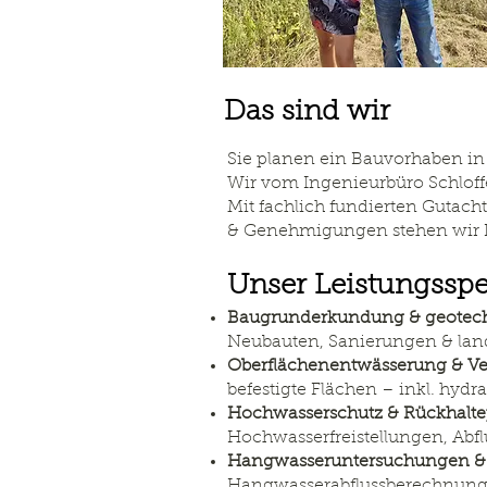
Das sind wir
Sie planen ein Bauvorhaben in 
Wir vom Ingenieurbüro Schloffe
Mit fachlich fundierten Gutach
& Genehmigungen stehen wir I
Unser Leistungsspe
Baugrunderkundung & geotech
Neubauten, Sanierungen & land
Oberflächenentwässerung & Ve
befestigte Flächen – inkl. hyd
Hochwasserschutz & Rückhalt
Hochwasserfreistellungen, Ab
Hangwasseruntersuchungen 
Hangwasserabflussberechnun