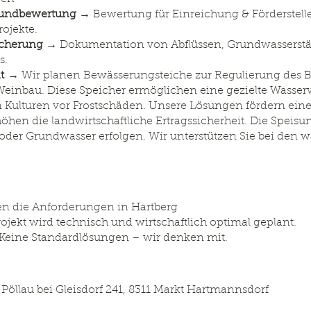
rundbewertung
→ Bewertung für Einreichung & Förderstell
rojekte.
icherung
→ Dokumentation von Abflüssen, Grundwasserstän
s.
lt
→ Wir planen Bewässerungsteiche zur Regulierung des 
einbau. Diese Speicher ermöglichen eine gezielte Wasser
Kulturen vor Frostschäden. Unsere Lösungen fördern eine
hen die landwirtschaftliche Ertragssicherheit. Die Speisu
der Grundwasser erfolgen. Wir unterstützen Sie bei den w
en die Anforderungen in Hartberg
ojekt wird technisch und wirtschaftlich optimal geplant.
Keine Standardlösungen – wir denken mit.
H
Pöllau bei Gleisdorf 241, 8311 Markt Hartmannsdorf