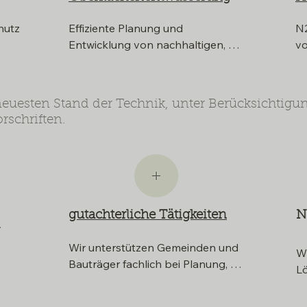
utz 
Effiziente Planung und 
N2
Entwicklung von nachhaltigen, 
vo
ökologischen und naturnahen 
En
nd  
Entwässerungssystemen für 
Sc
Gebäude, Straßen, 
un
euesten Stand der Technik, unter Berücksichtigu
landwirtschaftliche Flächen und 
Op
orschriften.
urbanisierte Gebiete unter 
M
Berücksichtigung ökologischer 
Ba
und technischer Anforderungen. 
H
(Schwammstadt)
gutachterliche Tätigkeiten
N
Wir unterstützen Gemeinden und 
​W
Bauträger fachlich bei Planung, 
Lö
Umsetzung und 
R
Behördenabstimmung. Zusätzlich 
n