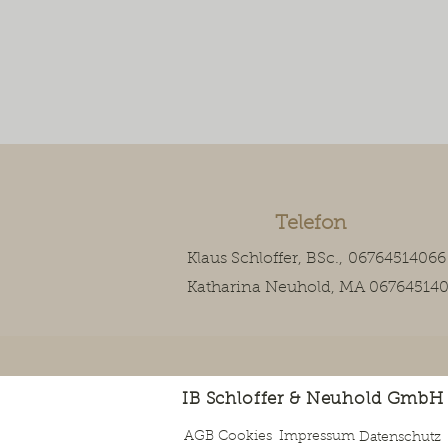
Baugrundbewertung  in Bezug 
auf geotechnische und 
hydrogeologische 
Gegebenheiten. zur sichern 
Gründung Ihres Bauvorhabens..
Telefon
Klaus Schloffer, BSc.,
06764514066
Katharina Neuhold, MA 06764514
IB Schloffer & Neuhold Gmb
AGB
Cookies
Impressum
Datenschutz