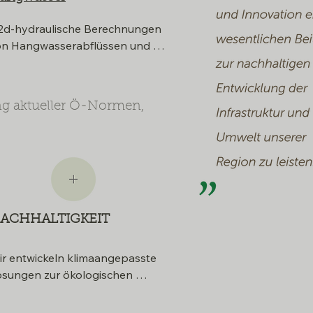
d-hydraulische Berechnungen 
n Hangwasserabflüssen und 
twicklung nachhaltiger 
hutzkonzepte für Lebensräume 
d Infrastrukturen. Planung und 
ng aktueller Ö-Normen,
timierung technischer 
aßnahmen für bestehenden 
uwerken. Erstellung von 
angwasserkarten.
ACHHALTIGKEIT
ir entwickeln klimaangepasste 
sungen zur ökologischen 
egenwasserbewirtschaftung 
ach dem Schwammstadt-prinzip. 