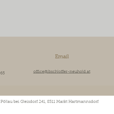
erarbeiten wir wasserrechtliche 
Du
Einreichunterlagen, begleiten 
be
Bewilligungsverfahren sowie 
Re
gutachterliche Tätigkeiten in 
B


Hydraulik, Hochwasser- und 
Le
Hangwasserschutz, 
Di
Oberflächenentwässerung, 
ge
Studien, Variantenanalysen und 
O
Planung wasserbaulicher Anlagen 
s
Email
inklusive Schwammstadt-
fö
Lösungen.
lä
office@ibschloffer-neuhold.at
065
H
Pöllau bei Gleisdorf 241, 8311 Markt Hartmannsdorf