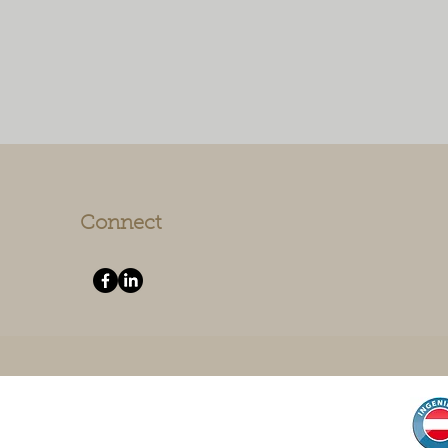
rch Rückhalteräume unter 
festigten Flächen wird 
genwasser gespeichert, zur 
ewässerung genutzt und unser 
bensraum spürbar verbessert.

ese Ansätze sorgen für eine 
regelte, nachhaltige 
berflächenentwässerung, 
chützen das Grundwasser und 
Connect
rdern die Resilienz urbaner wie 
ndlicher Räume.