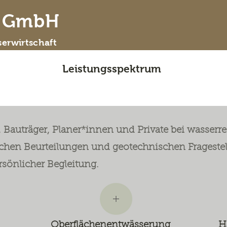
d GmbH
erwirtschaft
 wir sind
Leistungsspektrum
ausgewähl
Bauträger, Planer*innen und Private bei wasserr
chen Beurteilungen und geotechnischen Fragestel
rsönlicher Begleitung.
Oberflächenentwässerung
H