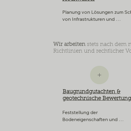
Planung von Lösungen zum Sch
von Infrastrukturen und 
Lebensräumen vor 
Hochwasserereignissen, basiere
auf 1d-hydraulische 
Wir arbeiten
stets nach dem n
Abflussuntersuchungen sowie

Richtlinien und rechtlicher V
2d-hydraulische Abflussunter-
suchungen. Planung von 
Schutzmaßnahmen, 
wasserbaulichen Anlagen, 
Hochwasserfreistellungen.
Baugrundgutachten &
geotechnische Bewertung
Feststellung der  
Bodeneigenschaften und 
Kennwerte zur sicheren 