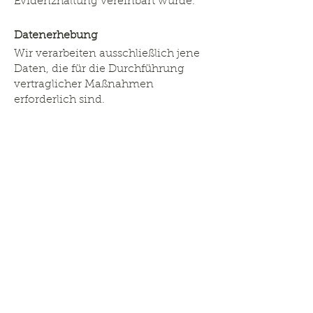
Evidenzhaltung vereinbart wurde.
Datenerhebung
Wir verarbeiten ausschließlich jene
Daten, die für die Durchführung
vertraglicher Maßnahmen
erforderlich sind.
Datenverarbeitung
Ihre Daten werden ausschließlich für
die Abwicklung des Vertrages,
Buchhaltung, Kontaktanfragen
und technische Administration
verwendet.
Datenweitergabe
Eine Weitergabe Ihrer Daten erfolgt
nur, wenn dies zur
Vertragsabwicklung oder aus
gesetzlichen Gründen notwendig