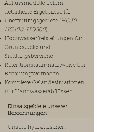
Abflussmodelle liefern
detaillierte Ergebnisse für:
Überflutungsgebiete (
HQ30,
HQ100, HQ300
)
Hochwasserfreistellungen für
Grundstücke und
Siedlungsbereiche
Retentionsraumnachweise bei
Bebauungsvorhaben
Komplexe Geländesituationen
mit Hangwasserabflüssen
Einsatzgebiete unserer
Berechnungen
Unsere hydraulischen