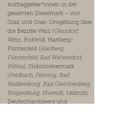
Auftraggeber*innen in der
gesamten Steiermark – von
Graz und Graz-Umgebung über
die Bezirke Weiz (
Gleisdorf,
Weiz, Birkfeld
), Hartberg-
Fürstenfeld (
Hartberg,
Fürstenfeld, Bad Waltersdorf,
Pöllau
), Südoststeiermark
(
Feldbach, Fehring, Bad
Radkersburg, Bad Gleichenberg,
Riegersburg, Mureck
), Leibnitz,
Deutschlandsberg und
Voitsberg bis in die
Obersteiermark (
Leoben, Bruck-
Mürzzuschlag, Murtal, Murau
,