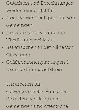
Gutachten und Berechnungen
werden eingesetzt für:
Hochwasserschutzprojekte von
Gemeinden
Umwidmungsverfahren in
Überflutungsgebieten
Bauansuchen in der Nähe von
Gewässern
Gefahrenzonenplanungen &
Raumordnungsverfahren
Wir arbeiten für
Gewerbebetriebe, Bauträger,
Projektentwickler*innen,
Gemeinden und öffentliche