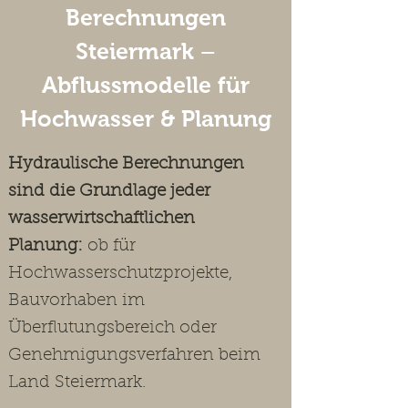
Berechnungen
Steiermark –
Abflussmodelle für
Hochwasser & Planung
Hydraulische Berechnungen
sind die Grundlage jeder
wasserwirtschaftlichen
Planung:
ob für
Hochwasserschutzprojekte,
Bauvorhaben im
Überflutungsbereich oder
Genehmigungsverfahren beim
Land Steiermark.