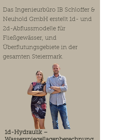
Das Ingenieurbüro IB Schloffer &
Neuhold GmbH erstellt 1d- und
2d-Abflussmodelle für
Fließgewässer, und
Überflutungsgebiete in der
gesamten Steiermark.
​1d-Hydraulik –
Wasserspiegellagenberechnung