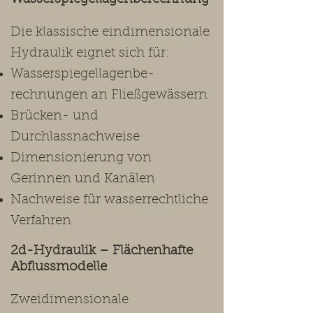
Die klassische eindimensionale
Hydraulik eignet sich für:
Wasserspiegellagenbe-
rechnungen an Fließgewässern
Brücken- und
Durchlassnachweise
Dimensionierung von
Gerinnen und Kanälen
Nachweise für wasserrechtliche
Verfahren
2d-Hydraulik – Flächenhafte
Abflussmodelle
Zweidimensionale