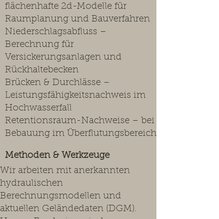
flächenhafte 2d-Modelle für
Raumplanung und Bauverfahren
Niederschlagsabfluss –
Berechnung für
Versickerungsanlagen und
Rückhaltebecken
Brücken & Durchlässe –
Leistungsfähigkeitsnachweis im
Hochwasserfall
Retentionsraum-Nachweise – bei
Bebauung im Überflutungsbereich
Methoden & Werkzeuge
Wir arbeiten mit anerkannten
hydraulischen
Berechnungsmodellen und
aktuellen Geländedaten (DGM).