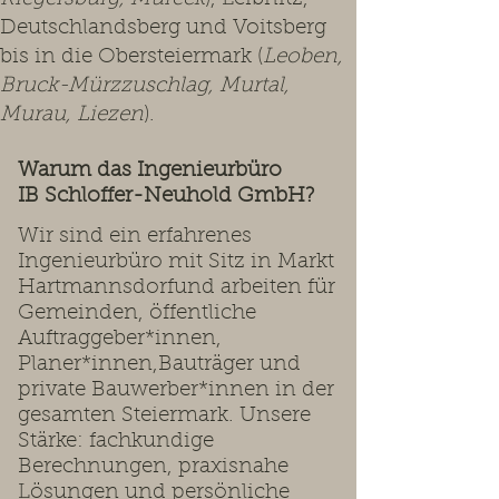
Deutschlandsberg und Voitsberg
bis in die Obersteiermark (
Leoben,
Bruck-Mürzzuschlag, Murtal,
Murau, Liezen
).
Warum das Ingenieurbüro
IB Schloffer-Neuhold GmbH?
Wir sind ein erfahrenes
Ingenieurbüro mit Sitz in Markt
Hartmannsdorfund arbeiten für
Gemeinden, öffentliche
Auftraggeber*innen,
Planer*innen,Bauträger und
private Bauwerber*innen in der
gesamten Steiermark. Unsere
Stärke: fachkundige
Berechnungen, praxisnahe
Lösungen und persönliche