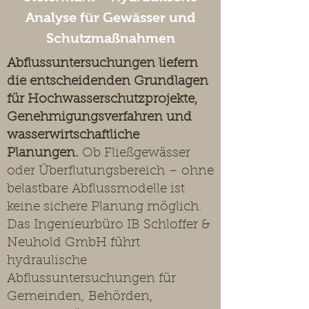
Analyse für Gewässer und
Schutzmaßnahmen
Abflussuntersuchungen liefern
die entscheidenden Grundlagen
für Hochwasserschutzprojekte,
Genehmigungsverfahren und
wasserwirtschaftliche
Planungen.
Ob Fließgewässer
oder Überflutungsbereich – ohne
belastbare Abflussmodelle ist
keine sichere Planung möglich.
Das Ingenieurbüro IB Schloffer &
Neuhold GmbH führt
hydraulische
Abflussuntersuchungen für
Gemeinden, Behörden,