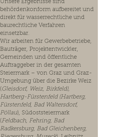
Unsere Ergebnisse sind
behördenkonform aufbereitet und
direkt für wasserrechtliche und
baurechtliche Verfahren
einsetzbar.
Wir arbeiten für Gewerbebetriebe,
Bauträger, Projektentwickler,
Gemeinden und öffentliche
Auftraggeber in der gesamten
Steiermark – von Graz und Graz-
Umgebung über die Bezirke Weiz
(
Gleisdorf, Weiz, Birkfeld),
Hartberg-Fürstenfeld (Hartberg,
Fürstenfeld, Bad Waltersdorf,
Pöllau
), Südoststeiermark
(
Feldbach, Fehring, Bad
Radkersburg, Bad Gleichenberg,
Riegersburg, Mureck
), Leibnitz,