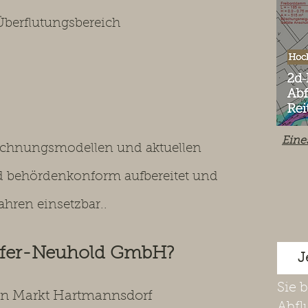
berflutungsbereich
Eine
rechnungsmodellen und aktuellen
nd behördenkonform aufbereitet und
ahren einsetzbar..
offer-Neuhold GmbH?
J
Sie 
 in Markt Hartmannsdorf
Abfl