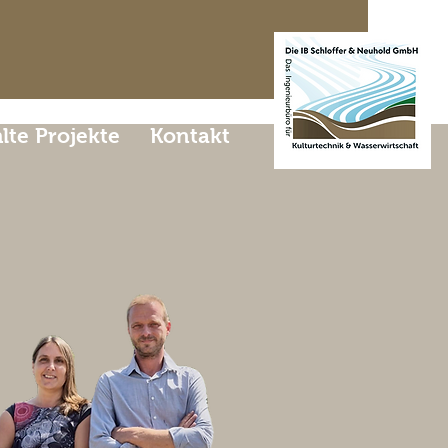
te Projekte
Kontakt
sche
men