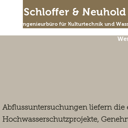
IB Schloffer & Neuhol
Das Ingenieurbüro für Kulturtechnik und Wass
Wer
Abflussuntersuchun
Analyse für Gewä
Abflussuntersuchungen liefern die
Hochwasserschutzprojekte, Geneh