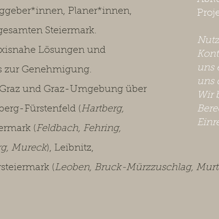
aggeber*innen, Planer*innen,
Proj
 gesamten Steiermark.
​Nut
axisnahe Lösungen und
Kont
uns 
is zur Genehmigung.
uns 
Graz und Graz-Umgebung über
Wir 
tberg-Fürstenfeld (
Hartberg,
Bere
Einr
iermark (
Feldbach, Fehring,
rg, Mureck
), Leibnitz,
steiermark (
Leoben, Bruck-Mürzzuschlag, Murta