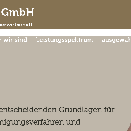
d GmbH
erwirtschaft
 wir sind
Leistungsspektrum
ausgewähl
g Steiermark – Hydrauli
sser und Schutzmaßnah
 entscheidenden Grundlagen für
migungsverfahren und