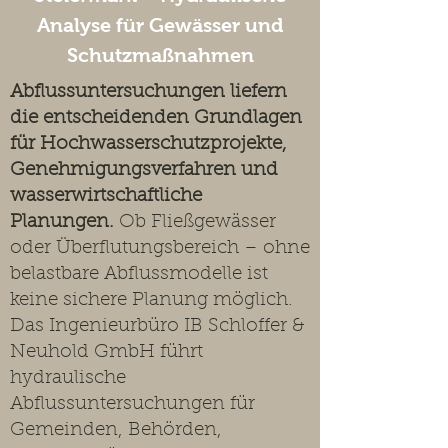
Analyse für Gewässer und
Schutzmaßnahmen
Abflussuntersuchungen liefern
die entscheidenden Grundlagen
für Hochwasserschutzprojekte,
Genehmigungsverfahren und
wasserwirtschaftliche
Planungen.
Ob Fließgewässer
oder Überflutungsbereich – ohne
belastbare Abflussmodelle ist
keine sichere Planung möglich.
Das Ingenieurbüro IB Schloffer &
Neuhold GmbH führt
hydraulische
Abflussuntersuchungen für
Gemeinden, Behörden,