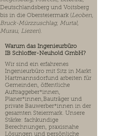
Deutschlandsberg und Voitsberg
bis in die Obersteiermark (
Leoben,
Bruck-Mürzzuschlag, Murtal,
Murau, Liezen
).
Warum das Ingenieurbüro
IB Schloffer-Neuhold GmbH?
Wir sind ein erfahrenes
Ingenieurbüro mit Sitz in Markt
Hartmannsdorfund arbeiten für
Gemeinden, öffentliche
Auftraggeber*innen,
Planer*innen,Bauträger und
private Bauwerber*innen in der
gesamten Steiermark. Unsere
Stärke: fachkundige
Berechnungen, praxisnahe
Lösungen und persönliche