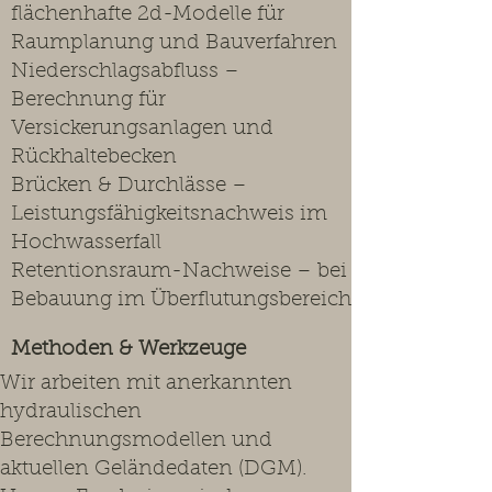
flächenhafte 2d-Modelle für
Raumplanung und Bauverfahren
Niederschlagsabfluss –
Berechnung für
Versickerungsanlagen und
Rückhaltebecken
Brücken & Durchlässe –
Leistungsfähigkeitsnachweis im
Hochwasserfall
Retentionsraum-Nachweise – bei
Bebauung im Überflutungsbereich
Methoden & Werkzeuge
Wir arbeiten mit anerkannten
hydraulischen
Berechnungsmodellen und
aktuellen Geländedaten (DGM).