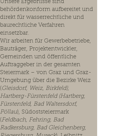
Unsere Ergebnisse sind
behördenkonform aufbereitet und
direkt für wasserrechtliche und
baurechtliche Verfahren
einsetzbar.
Wir arbeiten für Gewerbebetriebe,
Bauträger, Projektentwickler,
Gemeinden und öffentliche
Auftraggeber in der gesamten
Steiermark – von Graz und Graz-
Umgebung über die Bezirke Weiz
(
Gleisdorf, Weiz, Birkfeld),
Hartberg-Fürstenfeld (Hartberg,
Fürstenfeld, Bad Waltersdorf,
Pöllau
), Südoststeiermark
(
Feldbach, Fehring, Bad
Radkersburg, Bad Gleichenberg,
Riegersburg, Mureck
), Leibnitz,