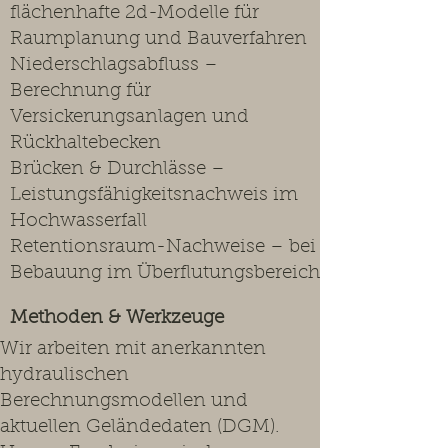
flächenhafte 2d-Modelle für
Raumplanung und Bauverfahren
Niederschlagsabfluss –
Berechnung für
Versickerungsanlagen und
Rückhaltebecken
Brücken & Durchlässe –
Leistungsfähigkeitsnachweis im
Hochwasserfall
Retentionsraum-Nachweise – bei
Bebauung im Überflutungsbereich
Methoden & Werkzeuge
Wir arbeiten mit anerkannten
hydraulischen
Berechnungsmodellen und
aktuellen Geländedaten (DGM).