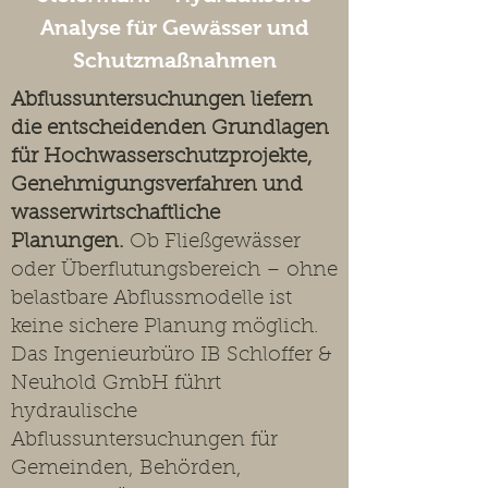
Analyse für Gewässer und
Schutzmaßnahmen
Abflussuntersuchungen liefern
die entscheidenden Grundlagen
für Hochwasserschutzprojekte,
Genehmigungsverfahren und
wasserwirtschaftliche
Planungen.
Ob Fließgewässer
oder Überflutungsbereich – ohne
belastbare Abflussmodelle ist
keine sichere Planung möglich.
Das Ingenieurbüro IB Schloffer &
Neuhold GmbH führt
hydraulische
Abflussuntersuchungen für
Gemeinden, Behörden,