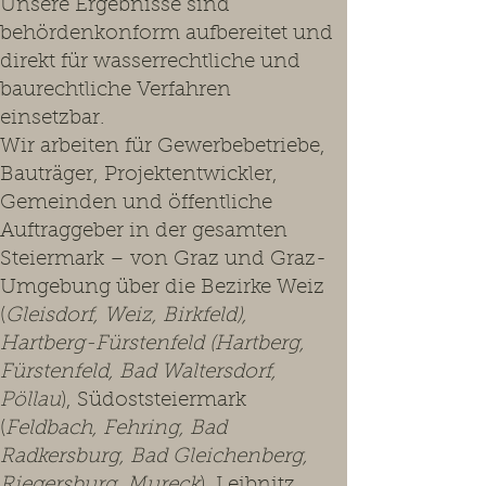
Unsere Ergebnisse sind
behördenkonform aufbereitet und
direkt für wasserrechtliche und
baurechtliche Verfahren
einsetzbar.
Wir arbeiten für Gewerbebetriebe,
Bauträger, Projektentwickler,
Gemeinden und öffentliche
Auftraggeber in der gesamten
Steiermark – von Graz und Graz-
Umgebung über die Bezirke Weiz
(
Gleisdorf, Weiz, Birkfeld),
Hartberg-Fürstenfeld (Hartberg,
Fürstenfeld, Bad Waltersdorf,
Pöllau
), Südoststeiermark
(
Feldbach, Fehring, Bad
Radkersburg, Bad Gleichenberg,
Riegersburg, Mureck
), Leibnitz,