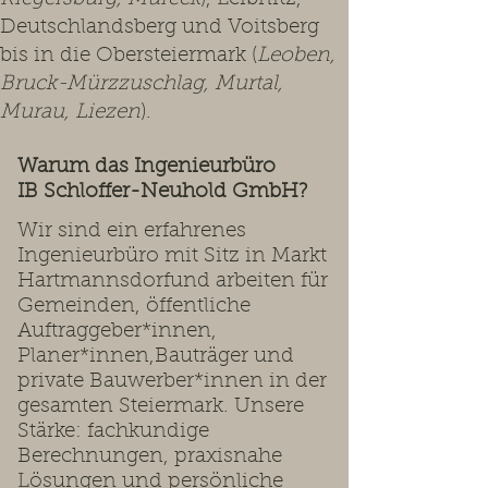
Deutschlandsberg und Voitsberg
bis in die Obersteiermark (
Leoben,
Bruck-Mürzzuschlag, Murtal,
Murau, Liezen
).
Warum das Ingenieurbüro
IB Schloffer-Neuhold GmbH?
Wir sind ein erfahrenes
Ingenieurbüro mit Sitz in Markt
Hartmannsdorfund arbeiten für
Gemeinden, öffentliche
Auftraggeber*innen,
Planer*innen,Bauträger und
private Bauwerber*innen in der
gesamten Steiermark. Unsere
Stärke: fachkundige
Berechnungen, praxisnahe
Lösungen und persönliche