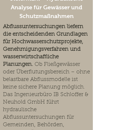
Analyse für Gewässer und
Schutzmaßnahmen
Abflussuntersuchungen liefern
die entscheidenden Grundlagen
für Hochwasserschutzprojekte,
Genehmigungsverfahren und
wasserwirtschaftliche
Planungen.
Ob Fließgewässer
oder Überflutungsbereich – ohne
belastbare Abflussmodelle ist
keine sichere Planung möglich.
Das Ingenieurbüro IB Schloffer &
Neuhold GmbH führt
hydraulische
Abflussuntersuchungen für
Gemeinden, Behörden,