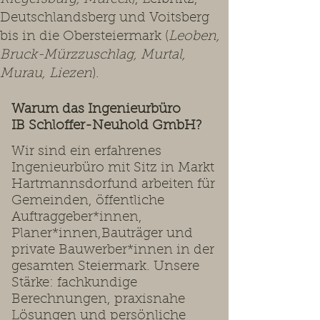
Deutschlandsberg und Voitsberg
bis in die Obersteiermark (
Leoben,
Bruck-Mürzzuschlag, Murtal,
Murau, Liezen
).
Warum das Ingenieurbüro
IB Schloffer-Neuhold GmbH?
Wir sind ein erfahrenes
Ingenieurbüro mit Sitz in Markt
Hartmannsdorfund arbeiten für
Gemeinden, öffentliche
Auftraggeber*innen,
Planer*innen,Bauträger und
private Bauwerber*innen in der
gesamten Steiermark. Unsere
Stärke: fachkundige
Berechnungen, praxisnahe
Lösungen und persönliche