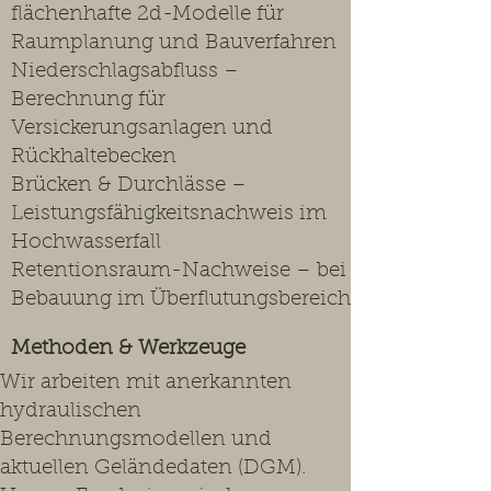
flächenhafte 2d-Modelle für
Raumplanung und Bauverfahren
Niederschlagsabfluss –
Berechnung für
Versickerungsanlagen und
Rückhaltebecken
Brücken & Durchlässe –
Leistungsfähigkeitsnachweis im
Hochwasserfall
Retentionsraum-Nachweise – bei
Bebauung im Überflutungsbereich
Methoden & Werkzeuge
Wir arbeiten mit anerkannten
hydraulischen
Berechnungsmodellen und
aktuellen Geländedaten (DGM).