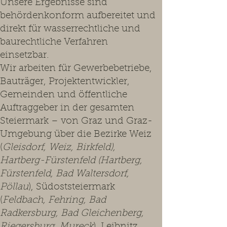
Unsere Ergebnisse sind
behördenkonform aufbereitet und
direkt für wasserrechtliche und
baurechtliche Verfahren
einsetzbar.
Wir arbeiten für Gewerbebetriebe,
Bauträger, Projektentwickler,
Gemeinden und öffentliche
Auftraggeber in der gesamten
Steiermark – von Graz und Graz-
Umgebung über die Bezirke Weiz
(
Gleisdorf, Weiz, Birkfeld),
Hartberg-Fürstenfeld (Hartberg,
Fürstenfeld, Bad Waltersdorf,
Pöllau
), Südoststeiermark
(
Feldbach, Fehring, Bad
Radkersburg, Bad Gleichenberg,
Riegersburg, Mureck
), Leibnitz,