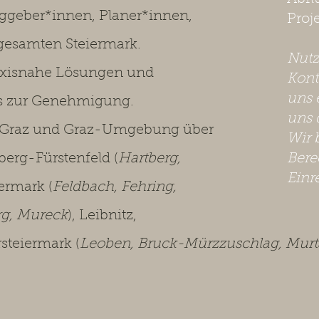
aggeber*innen, Planer*innen,
Proj
 gesamten Steiermark.
​Nut
axisnahe Lösungen und
Kont
uns 
is zur Genehmigung.
uns 
Graz und Graz-Umgebung über
Wir 
tberg-Fürstenfeld (
Hartberg,
Bere
Einr
iermark (
Feldbach, Fehring,
rg, Mureck
), Leibnitz,
steiermark (
Leoben, Bruck-Mürzzuschlag, Murta