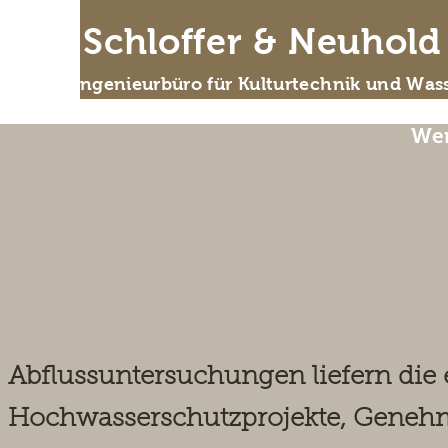
IB Schloffer & Neuhol
Das Ingenieurbüro für Kulturtechnik und Wass
Wer
Abflussuntersuchun
Analyse für Gewä
Abflussuntersuchungen liefern die
Hochwasserschutzprojekte, Geneh