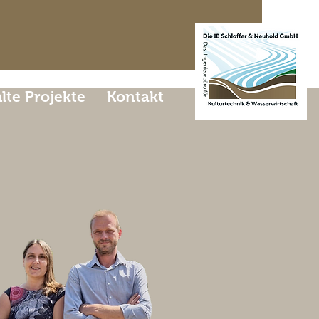
te Projekte
Kontakt
sche
men