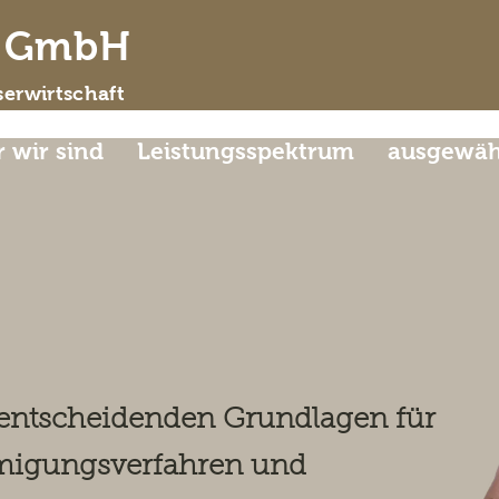
d GmbH
erwirtschaft
 wir sind
Leistungsspektrum
ausgewähl
g Steiermark – Hydrauli
sser und Schutzmaßnah
 entscheidenden Grundlagen für
migungsverfahren und