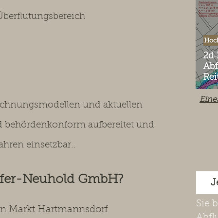
berflutungsbereich
Eine
rechnungsmodellen und aktuellen
nd behördenkonform aufbereitet und
ahren einsetzbar..
offer-Neuhold GmbH?
J
Sie 
 in Markt Hartmannsdorf
Abfl