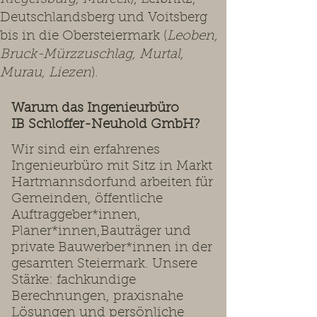
Deutschlandsberg und Voitsberg
bis in die Obersteiermark (
Leoben,
Bruck-Mürzzuschlag, Murtal,
Murau, Liezen
).
Warum das Ingenieurbüro
IB Schloffer-Neuhold GmbH?
Wir sind ein erfahrenes
Ingenieurbüro mit Sitz in Markt
Hartmannsdorfund arbeiten für
Gemeinden, öffentliche
Auftraggeber*innen,
Planer*innen,Bauträger und
private Bauwerber*innen in der
gesamten Steiermark. Unsere
Stärke: fachkundige
Berechnungen, praxisnahe
Lösungen und persönliche