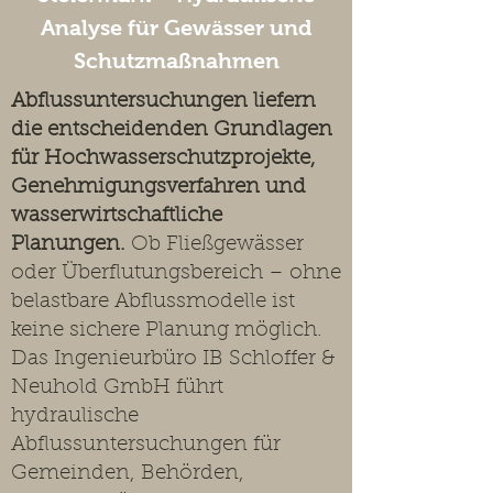
Analyse für Gewässer und
Schutzmaßnahmen
Abflussuntersuchungen liefern
die entscheidenden Grundlagen
für Hochwasserschutzprojekte,
Genehmigungsverfahren und
wasserwirtschaftliche
Planungen.
Ob Fließgewässer
oder Überflutungsbereich – ohne
belastbare Abflussmodelle ist
keine sichere Planung möglich.
Das Ingenieurbüro IB Schloffer &
Neuhold GmbH führt
hydraulische
Abflussuntersuchungen für
Gemeinden, Behörden,