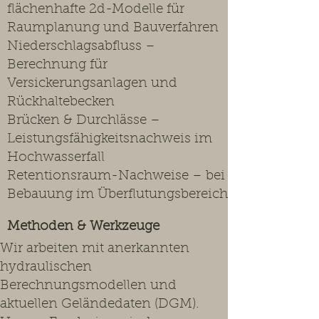
flächenhafte 2d-Modelle für
Raumplanung und Bauverfahren
Niederschlagsabfluss –
Berechnung für
Versickerungsanlagen und
Rückhaltebecken
Brücken & Durchlässe –
Leistungsfähigkeitsnachweis im
Hochwasserfall
Retentionsraum-Nachweise – bei
Bebauung im Überflutungsbereich
Methoden & Werkzeuge
Wir arbeiten mit anerkannten
hydraulischen
Berechnungsmodellen und
aktuellen Geländedaten (DGM).