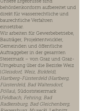
Unsere Ergebnisse sind
behördenkonform aufbereitet und
direkt für wasserrechtliche und
baurechtliche Verfahren
einsetzbar.
Wir arbeiten für Gewerbebetriebe,
Bauträger, Projektentwickler,
Gemeinden und öffentliche
Auftraggeber in der gesamten
Steiermark – von Graz und Graz-
Umgebung über die Bezirke Weiz
(
Gleisdorf, Weiz, Birkfeld),
Hartberg-Fürstenfeld (Hartberg,
Fürstenfeld, Bad Waltersdorf,
Pöllau
), Südoststeiermark
(
Feldbach, Fehring, Bad
Radkersburg, Bad Gleichenberg,
Riegersburg, Mureck
), Leibnitz,