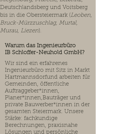
Deutschlandsberg und Voitsberg
bis in die Obersteiermark (
Leoben,
Bruck-Mürzzuschlag, Murtal,
Murau, Liezen
).
Warum das Ingenieurbüro
IB Schloffer-Neuhold GmbH?
Wir sind ein erfahrenes
Ingenieurbüro mit Sitz in Markt
Hartmannsdorfund arbeiten für
Gemeinden, öffentliche
Auftraggeber*innen,
Planer*innen,Bauträger und
private Bauwerber*innen in der
gesamten Steiermark. Unsere
Stärke: fachkundige
Berechnungen, praxisnahe
Lösungen und persönliche