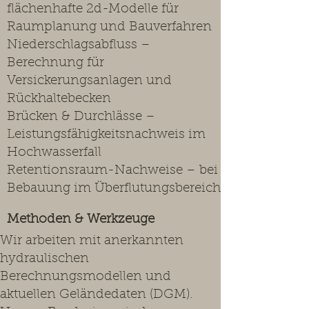
flächenhafte 2d-Modelle für
Raumplanung und Bauverfahren
Niederschlagsabfluss –
Berechnung für
Versickerungsanlagen und
Rückhaltebecken
Brücken & Durchlässe –
Leistungsfähigkeitsnachweis im
Hochwasserfall
Retentionsraum-Nachweise – bei
Bebauung im Überflutungsbereich
Methoden & Werkzeuge
Wir arbeiten mit anerkannten
hydraulischen
Berechnungsmodellen und
aktuellen Geländedaten (DGM).