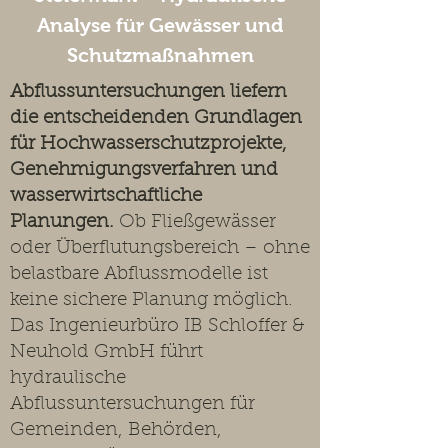
Analyse für Gewässer und
Schutzmaßnahmen
Abflussuntersuchungen liefern
die entscheidenden Grundlagen
für Hochwasserschutzprojekte,
Genehmigungsverfahren und
wasserwirtschaftliche
Planungen.
Ob Fließgewässer
oder Überflutungsbereich – ohne
belastbare Abflussmodelle ist
keine sichere Planung möglich.
Das Ingenieurbüro IB Schloffer &
Neuhold GmbH führt
hydraulische
Abflussuntersuchungen für
Gemeinden, Behörden,