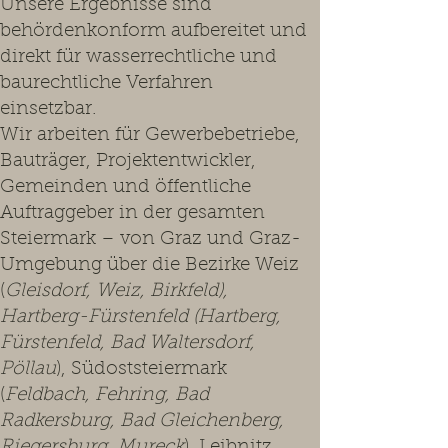
Unsere Ergebnisse sind
behördenkonform aufbereitet und
direkt für wasserrechtliche und
baurechtliche Verfahren
einsetzbar.
Wir arbeiten für Gewerbebetriebe,
Bauträger, Projektentwickler,
Gemeinden und öffentliche
Auftraggeber in der gesamten
Steiermark – von Graz und Graz-
Umgebung über die Bezirke Weiz
(
Gleisdorf, Weiz, Birkfeld),
Hartberg-Fürstenfeld (Hartberg,
Fürstenfeld, Bad Waltersdorf,
Pöllau
), Südoststeiermark
(
Feldbach, Fehring, Bad
Radkersburg, Bad Gleichenberg,
Riegersburg, Mureck
), Leibnitz,