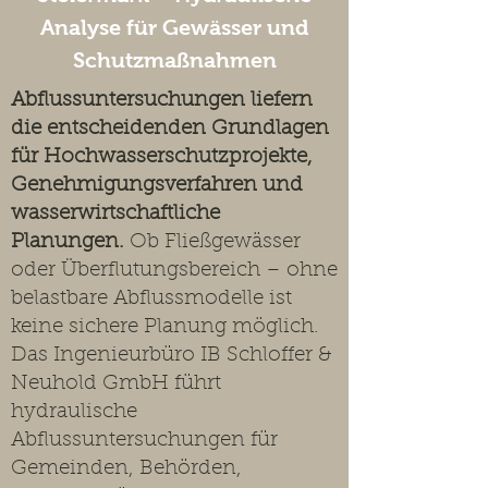
Analyse für Gewässer und
Schutzmaßnahmen
Abflussuntersuchungen liefern
die entscheidenden Grundlagen
für Hochwasserschutzprojekte,
Genehmigungsverfahren und
wasserwirtschaftliche
Planungen.
Ob Fließgewässer
oder Überflutungsbereich – ohne
belastbare Abflussmodelle ist
keine sichere Planung möglich.
Das Ingenieurbüro IB Schloffer &
Neuhold GmbH führt
hydraulische
Abflussuntersuchungen für
Gemeinden, Behörden,