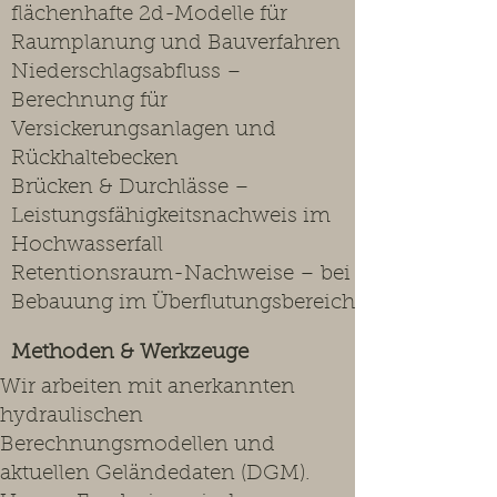
flächenhafte 2d-Modelle für
Raumplanung und Bauverfahren
Niederschlagsabfluss –
Berechnung für
Versickerungsanlagen und
Rückhaltebecken
Brücken & Durchlässe –
Leistungsfähigkeitsnachweis im
Hochwasserfall
Retentionsraum-Nachweise – bei
Bebauung im Überflutungsbereich
Methoden & Werkzeuge
Wir arbeiten mit anerkannten
hydraulischen
Berechnungsmodellen und
aktuellen Geländedaten (DGM).