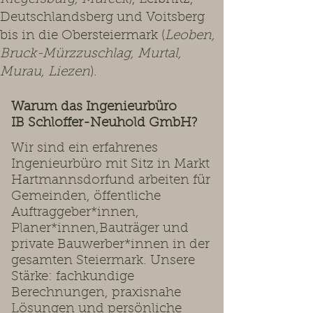
Deutschlandsberg und Voitsberg
bis in die Obersteiermark (
Leoben,
Bruck-Mürzzuschlag, Murtal,
Murau, Liezen
).
Warum das Ingenieurbüro
IB Schloffer-Neuhold GmbH?
Wir sind ein erfahrenes
Ingenieurbüro mit Sitz in Markt
Hartmannsdorfund arbeiten für
Gemeinden, öffentliche
Auftraggeber*innen,
Planer*innen,Bauträger und
private Bauwerber*innen in der
gesamten Steiermark. Unsere
Stärke: fachkundige
Berechnungen, praxisnahe
Lösungen und persönliche