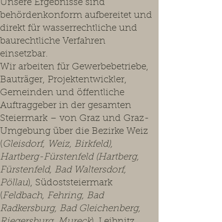
Unsere Ergebnisse sind
behördenkonform aufbereitet und
direkt für wasserrechtliche und
baurechtliche Verfahren
einsetzbar.
Wir arbeiten für Gewerbebetriebe,
Bauträger, Projektentwickler,
Gemeinden und öffentliche
Auftraggeber in der gesamten
Steiermark – von Graz und Graz-
Umgebung über die Bezirke Weiz
(
Gleisdorf, Weiz, Birkfeld),
Hartberg-Fürstenfeld (Hartberg,
Fürstenfeld, Bad Waltersdorf,
Pöllau
), Südoststeiermark
(
Feldbach, Fehring, Bad
Radkersburg, Bad Gleichenberg,
Riegersburg, Mureck
), Leibnitz,