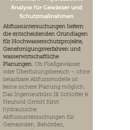
Analyse für Gewässer und
Schutzmaßnahmen
Abflussuntersuchungen liefern
die entscheidenden Grundlagen
für Hochwasserschutzprojekte,
Genehmigungsverfahren und
wasserwirtschaftliche
Planungen.
Ob Fließgewässer
oder Überflutungsbereich – ohne
belastbare Abflussmodelle ist
keine sichere Planung möglich.
Das Ingenieurbüro IB Schloffer &
Neuhold GmbH führt
hydraulische
Abflussuntersuchungen für
Gemeinden, Behörden,