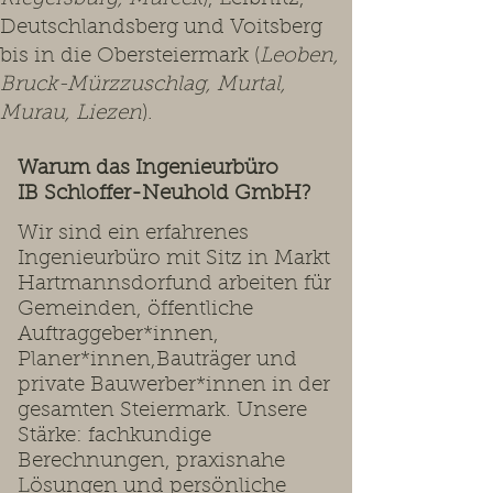
Deutschlandsberg und Voitsberg
bis in die Obersteiermark (
Leoben,
Bruck-Mürzzuschlag, Murtal,
Murau, Liezen
).
Warum das Ingenieurbüro
IB Schloffer-Neuhold GmbH?
Wir sind ein erfahrenes
Ingenieurbüro mit Sitz in Markt
Hartmannsdorfund arbeiten für
Gemeinden, öffentliche
Auftraggeber*innen,
Planer*innen,Bauträger und
private Bauwerber*innen in der
gesamten Steiermark. Unsere
Stärke: fachkundige
Berechnungen, praxisnahe
Lösungen und persönliche