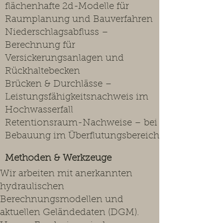
flächenhafte 2d-Modelle für
Raumplanung und Bauverfahren
Niederschlagsabfluss –
Berechnung für
Versickerungsanlagen und
Rückhaltebecken
Brücken & Durchlässe –
Leistungsfähigkeitsnachweis im
Hochwasserfall
Retentionsraum-Nachweise – bei
Bebauung im Überflutungsbereich
Methoden & Werkzeuge
Wir arbeiten mit anerkannten
hydraulischen
Berechnungsmodellen und
aktuellen Geländedaten (DGM).