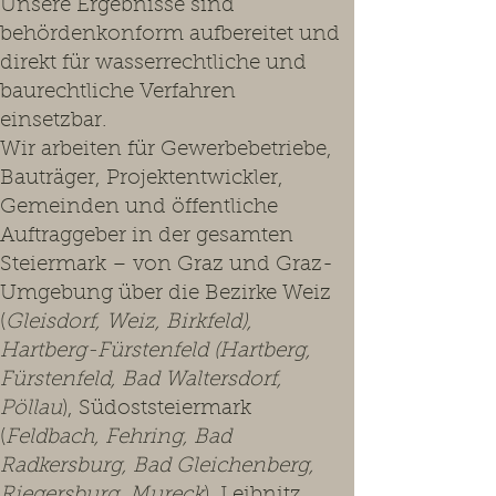
Unsere Ergebnisse sind
behördenkonform aufbereitet und
direkt für wasserrechtliche und
baurechtliche Verfahren
einsetzbar.
Wir arbeiten für Gewerbebetriebe,
Bauträger, Projektentwickler,
Gemeinden und öffentliche
Auftraggeber in der gesamten
Steiermark – von Graz und Graz-
Umgebung über die Bezirke Weiz
(
Gleisdorf, Weiz, Birkfeld),
Hartberg-Fürstenfeld (Hartberg,
Fürstenfeld, Bad Waltersdorf,
Pöllau
), Südoststeiermark
(
Feldbach, Fehring, Bad
Radkersburg, Bad Gleichenberg,
Riegersburg, Mureck
), Leibnitz,