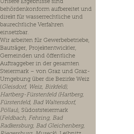
Unsere Ergebnisse sind
behördenkonform aufbereitet und
direkt für wasserrechtliche und
baurechtliche Verfahren
einsetzbar.
Wir arbeiten für Gewerbebetriebe,
Bauträger, Projektentwickler,
Gemeinden und öffentliche
Auftraggeber in der gesamten
Steiermark – von Graz und Graz-
Umgebung über die Bezirke Weiz
(
Gleisdorf, Weiz, Birkfeld),
Hartberg-Fürstenfeld (Hartberg,
Fürstenfeld, Bad Waltersdorf,
Pöllau
), Südoststeiermark
(
Feldbach, Fehring, Bad
Radkersburg, Bad Gleichenberg,
Riegersburg, Mureck
), Leibnitz,