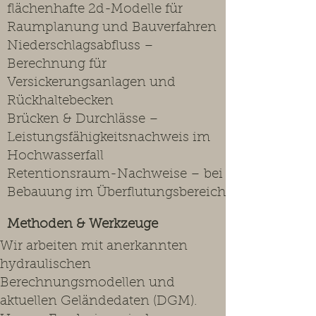
flächenhafte 2d-Modelle für
Raumplanung und Bauverfahren
Niederschlagsabfluss –
Berechnung für
Versickerungsanlagen und
Rückhaltebecken
Brücken & Durchlässe –
Leistungsfähigkeitsnachweis im
Hochwasserfall
Retentionsraum-Nachweise – bei
Bebauung im Überflutungsbereich
Methoden & Werkzeuge
Wir arbeiten mit anerkannten
hydraulischen
Berechnungsmodellen und
aktuellen Geländedaten (DGM).