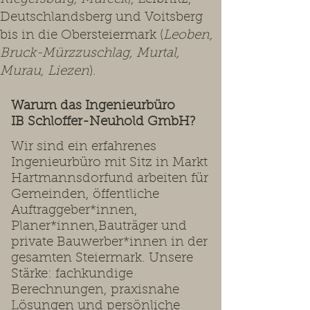
Deutschlandsberg und Voitsberg
bis in die Obersteiermark (
Leoben,
Bruck-Mürzzuschlag, Murtal,
Murau, Liezen
).
Warum das Ingenieurbüro
IB Schloffer-Neuhold GmbH?
Wir sind ein erfahrenes
Ingenieurbüro mit Sitz in Markt
Hartmannsdorfund arbeiten für
Gemeinden, öffentliche
Auftraggeber*innen,
Planer*innen,Bauträger und
private Bauwerber*innen in der
gesamten Steiermark. Unsere
Stärke: fachkundige
Berechnungen, praxisnahe
Lösungen und persönliche