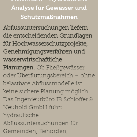
Analyse für Gewässer und
Schutzmaßnahmen
Abflussuntersuchungen liefern
die entscheidenden Grundlagen
für Hochwasserschutzprojekte,
Genehmigungsverfahren und
wasserwirtschaftliche
Planungen.
Ob Fließgewässer
oder Überflutungsbereich – ohne
belastbare Abflussmodelle ist
keine sichere Planung möglich.
Das Ingenieurbüro IB Schloffer &
Neuhold GmbH führt
hydraulische
Abflussuntersuchungen für
Gemeinden, Behörden,