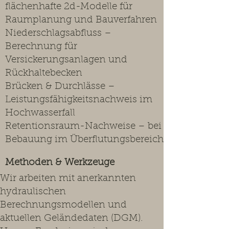
flächenhafte 2d-Modelle für
Raumplanung und Bauverfahren
Niederschlagsabfluss –
Berechnung für
Versickerungsanlagen und
Rückhaltebecken
Brücken & Durchlässe –
Leistungsfähigkeitsnachweis im
Hochwasserfall
Retentionsraum-Nachweise – bei
Bebauung im Überflutungsbereich
Methoden & Werkzeuge
Wir arbeiten mit anerkannten
hydraulischen
Berechnungsmodellen und
aktuellen Geländedaten (DGM).