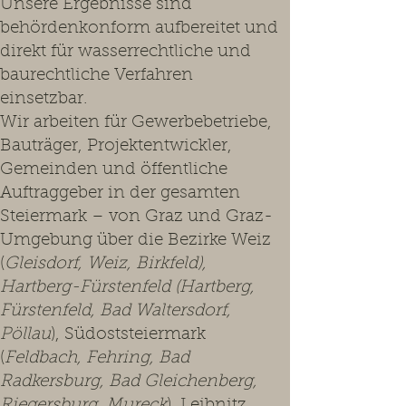
Unsere Ergebnisse sind
behördenkonform aufbereitet und
direkt für wasserrechtliche und
baurechtliche Verfahren
einsetzbar.
Wir arbeiten für Gewerbebetriebe,
Bauträger, Projektentwickler,
Gemeinden und öffentliche
Auftraggeber in der gesamten
Steiermark – von Graz und Graz-
Umgebung über die Bezirke Weiz
(
Gleisdorf, Weiz, Birkfeld),
Hartberg-Fürstenfeld (Hartberg,
Fürstenfeld, Bad Waltersdorf,
Pöllau
), Südoststeiermark
(
Feldbach, Fehring, Bad
Radkersburg, Bad Gleichenberg,
Riegersburg, Mureck
), Leibnitz,