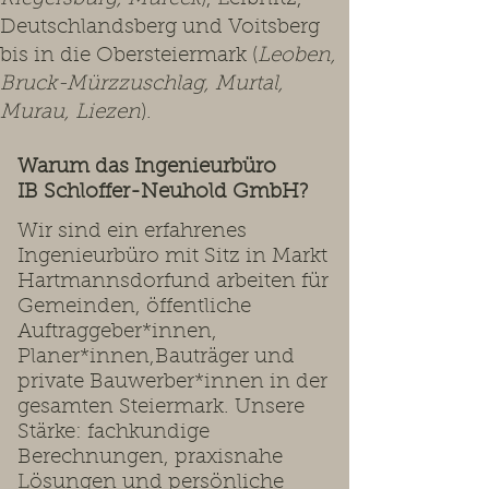
Deutschlandsberg und Voitsberg
bis in die Obersteiermark (
Leoben,
Bruck-Mürzzuschlag, Murtal,
Murau, Liezen
).
Warum das Ingenieurbüro
IB Schloffer-Neuhold GmbH?
Wir sind ein erfahrenes
Ingenieurbüro mit Sitz in Markt
Hartmannsdorfund arbeiten für
Gemeinden, öffentliche
Auftraggeber*innen,
Planer*innen,Bauträger und
private Bauwerber*innen in der
gesamten Steiermark. Unsere
Stärke: fachkundige
Berechnungen, praxisnahe
Lösungen und persönliche