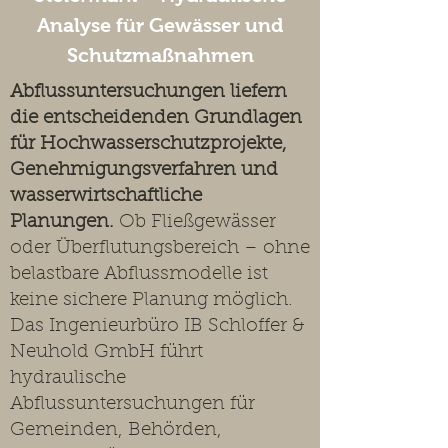
Analyse für Gewässer und
Schutzmaßnahmen
Abflussuntersuchungen liefern
die entscheidenden Grundlagen
für Hochwasserschutzprojekte,
Genehmigungsverfahren und
wasserwirtschaftliche
Planungen.
Ob Fließgewässer
oder Überflutungsbereich – ohne
belastbare Abflussmodelle ist
keine sichere Planung möglich.
Das Ingenieurbüro IB Schloffer &
Neuhold GmbH führt
hydraulische
Abflussuntersuchungen für
Gemeinden, Behörden,