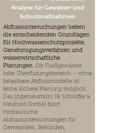
Analyse für Gewässer und
Schutzmaßnahmen
Abflussuntersuchungen liefern
die entscheidenden Grundlagen
für Hochwasserschutzprojekte,
Genehmigungsverfahren und
wasserwirtschaftliche
Planungen.
Ob Fließgewässer
oder Überflutungsbereich – ohne
belastbare Abflussmodelle ist
keine sichere Planung möglich.
Das Ingenieurbüro IB Schloffer &
Neuhold GmbH führt
hydraulische
Abflussuntersuchungen für
Gemeinden, Behörden,