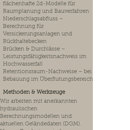
flächenhafte 2d-Modelle für
Raumplanung und Bauverfahren
Niederschlagsabfluss –
Berechnung für
Versickerungsanlagen und
Rückhaltebecken
Brücken & Durchlässe –
Leistungsfähigkeitsnachweis im
Hochwasserfall
Retentionsraum-Nachweise – bei
Bebauung im Überflutungsbereich
Methoden & Werkzeuge
Wir arbeiten mit anerkannten
hydraulischen
Berechnungsmodellen und
aktuellen Geländedaten (DGM).