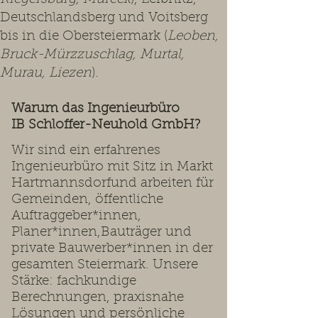
Deutschlandsberg und Voitsberg
bis in die Obersteiermark (
Leoben,
Bruck-Mürzzuschlag, Murtal,
Murau, Liezen
).
Warum das Ingenieurbüro
IB Schloffer-Neuhold GmbH?
Wir sind ein erfahrenes
Ingenieurbüro mit Sitz in Markt
Hartmannsdorfund arbeiten für
Gemeinden, öffentliche
Auftraggeber*innen,
Planer*innen,Bauträger und
private Bauwerber*innen in der
gesamten Steiermark. Unsere
Stärke: fachkundige
Berechnungen, praxisnahe
Lösungen und persönliche