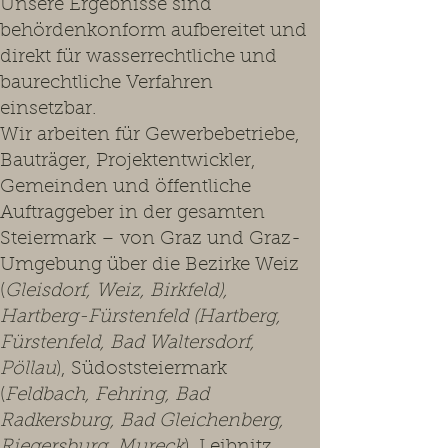
Unsere Ergebnisse sind
behördenkonform aufbereitet und
direkt für wasserrechtliche und
baurechtliche Verfahren
einsetzbar.
Wir arbeiten für Gewerbebetriebe,
Bauträger, Projektentwickler,
Gemeinden und öffentliche
Auftraggeber in der gesamten
Steiermark – von Graz und Graz-
Umgebung über die Bezirke Weiz
(
Gleisdorf, Weiz, Birkfeld),
Hartberg-Fürstenfeld (Hartberg,
Fürstenfeld, Bad Waltersdorf,
Pöllau
), Südoststeiermark
(
Feldbach, Fehring, Bad
Radkersburg, Bad Gleichenberg,
Riegersburg, Mureck
), Leibnitz,