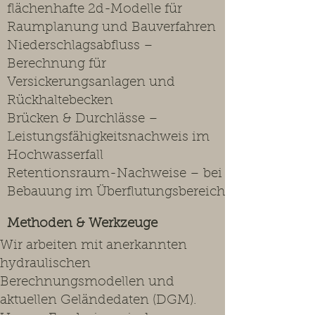
flächenhafte 2d-Modelle für
Raumplanung und Bauverfahren
Niederschlagsabfluss –
Berechnung für
Versickerungsanlagen und
Rückhaltebecken
Brücken & Durchlässe –
Leistungsfähigkeitsnachweis im
Hochwasserfall
Retentionsraum-Nachweise – bei
Bebauung im Überflutungsbereich
Methoden & Werkzeuge
Wir arbeiten mit anerkannten
hydraulischen
Berechnungsmodellen und
aktuellen Geländedaten (DGM).