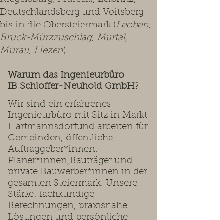
Deutschlandsberg und Voitsberg
bis in die Obersteiermark (
Leoben,
Bruck-Mürzzuschlag, Murtal,
Murau, Liezen
).
Warum das Ingenieurbüro
IB Schloffer-Neuhold GmbH?
Wir sind ein erfahrenes
Ingenieurbüro mit Sitz in Markt
Hartmannsdorfund arbeiten für
Gemeinden, öffentliche
Auftraggeber*innen,
Planer*innen,Bauträger und
private Bauwerber*innen in der
gesamten Steiermark. Unsere
Stärke: fachkundige
Berechnungen, praxisnahe
Lösungen und persönliche