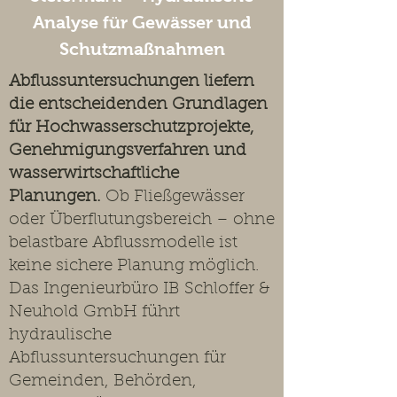
Analyse für Gewässer und
Schutzmaßnahmen
Abflussuntersuchungen liefern
die entscheidenden Grundlagen
für Hochwasserschutzprojekte,
Genehmigungsverfahren und
wasserwirtschaftliche
Planungen.
Ob Fließgewässer
oder Überflutungsbereich – ohne
belastbare Abflussmodelle ist
keine sichere Planung möglich.
Das Ingenieurbüro IB Schloffer &
Neuhold GmbH führt
hydraulische
Abflussuntersuchungen für
Gemeinden, Behörden,