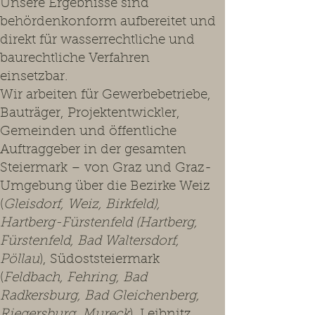
Unsere Ergebnisse sind
behördenkonform aufbereitet und
direkt für wasserrechtliche und
baurechtliche Verfahren
einsetzbar.
Wir arbeiten für Gewerbebetriebe,
Bauträger, Projektentwickler,
Gemeinden und öffentliche
Auftraggeber in der gesamten
Steiermark – von Graz und Graz-
Umgebung über die Bezirke Weiz
(
Gleisdorf, Weiz, Birkfeld),
Hartberg-Fürstenfeld (Hartberg,
Fürstenfeld, Bad Waltersdorf,
Pöllau
), Südoststeiermark
(
Feldbach, Fehring, Bad
Radkersburg, Bad Gleichenberg,
Riegersburg, Mureck
), Leibnitz,