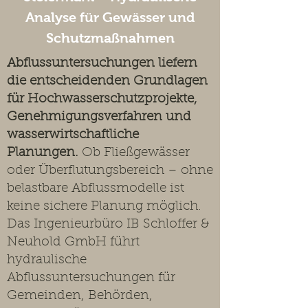
Analyse für Gewässer und
Schutzmaßnahmen
Abflussuntersuchungen liefern
die entscheidenden Grundlagen
für Hochwasserschutzprojekte,
Genehmigungsverfahren und
wasserwirtschaftliche
Planungen.
Ob Fließgewässer
oder Überflutungsbereich – ohne
belastbare Abflussmodelle ist
keine sichere Planung möglich.
Das Ingenieurbüro IB Schloffer &
Neuhold GmbH führt
hydraulische
Abflussuntersuchungen für
Gemeinden, Behörden,