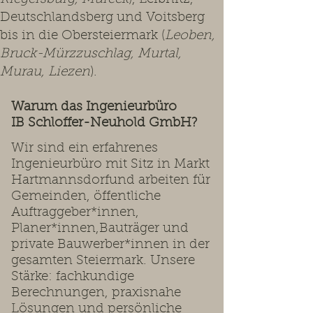
Deutschlandsberg und Voitsberg
bis in die Obersteiermark (
Leoben,
Bruck-Mürzzuschlag, Murtal,
Murau, Liezen
).
Warum das Ingenieurbüro
IB Schloffer-Neuhold GmbH?
Wir sind ein erfahrenes
Ingenieurbüro mit Sitz in Markt
Hartmannsdorfund arbeiten für
Gemeinden, öffentliche
Auftraggeber*innen,
Planer*innen,Bauträger und
private Bauwerber*innen in der
gesamten Steiermark. Unsere
Stärke: fachkundige
Berechnungen, praxisnahe
Lösungen und persönliche