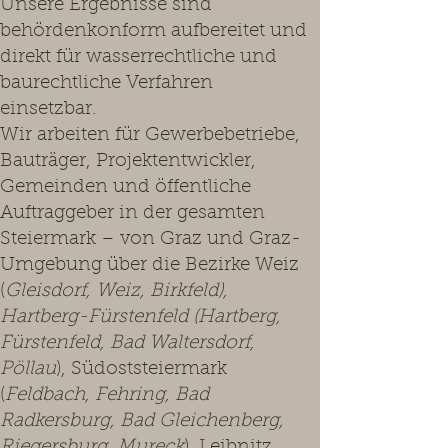
Unsere Ergebnisse sind
behördenkonform aufbereitet und
direkt für wasserrechtliche und
baurechtliche Verfahren
einsetzbar.
Wir arbeiten für Gewerbebetriebe,
Bauträger, Projektentwickler,
Gemeinden und öffentliche
Auftraggeber in der gesamten
Steiermark – von Graz und Graz-
Umgebung über die Bezirke Weiz
(
Gleisdorf, Weiz, Birkfeld),
Hartberg-Fürstenfeld (Hartberg,
Fürstenfeld, Bad Waltersdorf,
Pöllau
), Südoststeiermark
(
Feldbach, Fehring, Bad
Radkersburg, Bad Gleichenberg,
Riegersburg, Mureck
), Leibnitz,