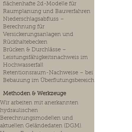
flächenhafte 2d-Modelle für
Raumplanung und Bauverfahren
Niederschlagsabfluss –
Berechnung für
Versickerungsanlagen und
Rückhaltebecken
Brücken & Durchlässe –
Leistungsfähigkeitsnachweis im
Hochwasserfall
Retentionsraum-Nachweise – bei
Bebauung im Überflutungsbereich
Methoden & Werkzeuge
Wir arbeiten mit anerkannten
hydraulischen
Berechnungsmodellen und
aktuellen Geländedaten (DGM).