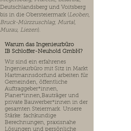
Deutschlandsberg und Voitsberg
bis in die Obersteiermark (
Leoben,
Bruck-Mürzzuschlag, Murtal,
Murau, Liezen
).
Warum das Ingenieurbüro
IB Schloffer-Neuhold GmbH?
Wir sind ein erfahrenes
Ingenieurbüro mit Sitz in Markt
Hartmannsdorfund arbeiten für
Gemeinden, öffentliche
Auftraggeber*innen,
Planer*innen,Bauträger und
private Bauwerber*innen in der
gesamten Steiermark. Unsere
Stärke: fachkundige
Berechnungen, praxisnahe
Lösungen und persönliche