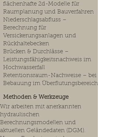
flächenhafte 2d-Modelle für
Raumplanung und Bauverfahren
Niederschlagsabfluss –
Berechnung für
Versickerungsanlagen und
Rückhaltebecken
Brücken & Durchlässe –
Leistungsfähigkeitsnachweis im
Hochwasserfall
Retentionsraum-Nachweise – bei
Bebauung im Überflutungsbereich
Methoden & Werkzeuge
Wir arbeiten mit anerkannten
hydraulischen
Berechnungsmodellen und
aktuellen Geländedaten (DGM).