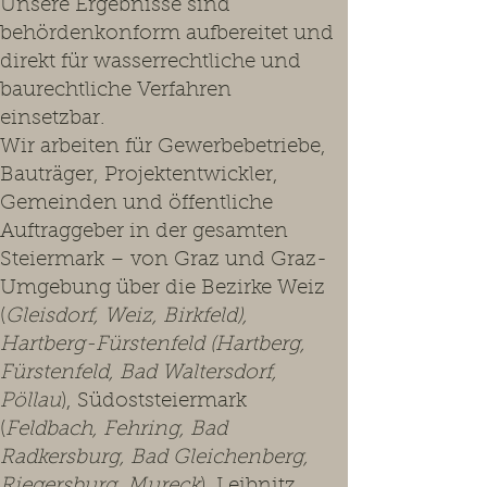
Unsere Ergebnisse sind
behördenkonform aufbereitet und
direkt für wasserrechtliche und
baurechtliche Verfahren
einsetzbar.
Wir arbeiten für Gewerbebetriebe,
Bauträger, Projektentwickler,
Gemeinden und öffentliche
Auftraggeber in der gesamten
Steiermark – von Graz und Graz-
Umgebung über die Bezirke Weiz
(
Gleisdorf, Weiz, Birkfeld),
Hartberg-Fürstenfeld (Hartberg,
Fürstenfeld, Bad Waltersdorf,
Pöllau
), Südoststeiermark
(
Feldbach, Fehring, Bad
Radkersburg, Bad Gleichenberg,
Riegersburg, Mureck
), Leibnitz,