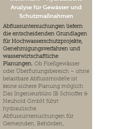
Analyse für Gewässer und
Schutzmaßnahmen
Abflussuntersuchungen liefern
die entscheidenden Grundlagen
für Hochwasserschutzprojekte,
Genehmigungsverfahren und
wasserwirtschaftliche
Planungen.
Ob Fließgewässer
oder Überflutungsbereich – ohne
belastbare Abflussmodelle ist
keine sichere Planung möglich.
Das Ingenieurbüro IB Schloffer &
Neuhold GmbH führt
hydraulische
Abflussuntersuchungen für
Gemeinden, Behörden,