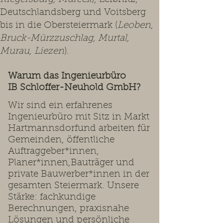
Deutschlandsberg und Voitsberg
bis in die Obersteiermark (
Leoben,
Bruck-Mürzzuschlag, Murtal,
Murau, Liezen
).
Warum das Ingenieurbüro
IB Schloffer-Neuhold GmbH?
Wir sind ein erfahrenes
Ingenieurbüro mit Sitz in Markt
Hartmannsdorfund arbeiten für
Gemeinden, öffentliche
Auftraggeber*innen,
Planer*innen,Bauträger und
private Bauwerber*innen in der
gesamten Steiermark. Unsere
Stärke: fachkundige
Berechnungen, praxisnahe
Lösungen und persönliche