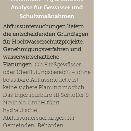
Analyse für Gewässer und
Schutzmaßnahmen
Abflussuntersuchungen liefern
die entscheidenden Grundlagen
für Hochwasserschutzprojekte,
Genehmigungsverfahren und
wasserwirtschaftliche
Planungen.
Ob Fließgewässer
oder Überflutungsbereich – ohne
belastbare Abflussmodelle ist
keine sichere Planung möglich.
Das Ingenieurbüro IB Schloffer &
Neuhold GmbH führt
hydraulische
Abflussuntersuchungen für
Gemeinden, Behörden,