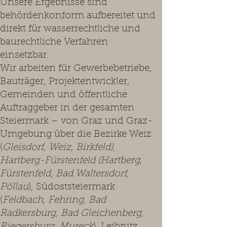
Unsere Ergebnisse sind
behördenkonform aufbereitet und
direkt für wasserrechtliche und
baurechtliche Verfahren
einsetzbar.
Wir arbeiten für Gewerbebetriebe,
Bauträger, Projektentwickler,
Gemeinden und öffentliche
Auftraggeber in der gesamten
Steiermark – von Graz und Graz-
Umgebung über die Bezirke Weiz
(
Gleisdorf, Weiz, Birkfeld),
Hartberg-Fürstenfeld (Hartberg,
Fürstenfeld, Bad Waltersdorf,
Pöllau
), Südoststeiermark
(
Feldbach, Fehring, Bad
Radkersburg, Bad Gleichenberg,
Riegersburg, Mureck
), Leibnitz,