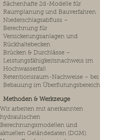
flächenhafte 2d-Modelle für
Raumplanung und Bauverfahren
Niederschlagsabfluss –
Berechnung für
Versickerungsanlagen und
Rückhaltebecken
Brücken & Durchlässe –
Leistungsfähigkeitsnachweis im
Hochwasserfall
Retentionsraum-Nachweise – bei
Bebauung im Überflutungsbereich
Methoden & Werkzeuge
Wir arbeiten mit anerkannten
hydraulischen
Berechnungsmodellen und
aktuellen Geländedaten (DGM).