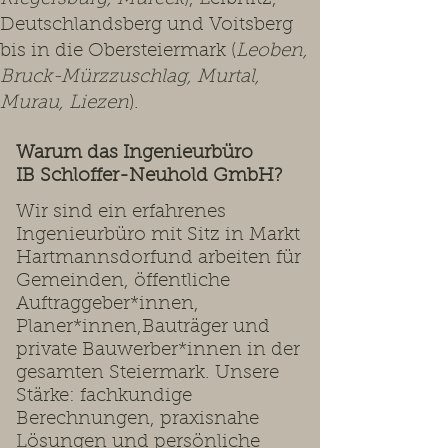
Deutschlandsberg und Voitsberg
bis in die Obersteiermark (
Leoben,
Bruck-Mürzzuschlag, Murtal,
Murau, Liezen
).
Warum das Ingenieurbüro
IB Schloffer-Neuhold GmbH?
Wir sind ein erfahrenes
Ingenieurbüro mit Sitz in Markt
Hartmannsdorfund arbeiten für
Gemeinden, öffentliche
Auftraggeber*innen,
Planer*innen,Bauträger und
private Bauwerber*innen in der
gesamten Steiermark. Unsere
Stärke: fachkundige
Berechnungen, praxisnahe
Lösungen und persönliche