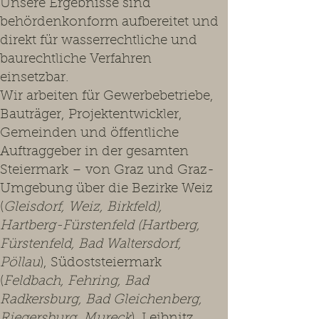
Unsere Ergebnisse sind
behördenkonform aufbereitet und
direkt für wasserrechtliche und
baurechtliche Verfahren
einsetzbar.
Wir arbeiten für Gewerbebetriebe,
Bauträger, Projektentwickler,
Gemeinden und öffentliche
Auftraggeber in der gesamten
Steiermark – von Graz und Graz-
Umgebung über die Bezirke Weiz
(
Gleisdorf, Weiz, Birkfeld),
Hartberg-Fürstenfeld (Hartberg,
Fürstenfeld, Bad Waltersdorf,
Pöllau
), Südoststeiermark
(
Feldbach, Fehring, Bad
Radkersburg, Bad Gleichenberg,
Riegersburg, Mureck
), Leibnitz,