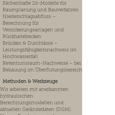
flächenhafte 2d-Modelle für
Raumplanung und Bauverfahren
Niederschlagsabfluss –
Berechnung für
Versickerungsanlagen und
Rückhaltebecken
Brücken & Durchlässe –
Leistungsfähigkeitsnachweis im
Hochwasserfall
Retentionsraum-Nachweise – bei
Bebauung im Überflutungsbereich
Methoden & Werkzeuge
Wir arbeiten mit anerkannten
hydraulischen
Berechnungsmodellen und
aktuellen Geländedaten (DGM).