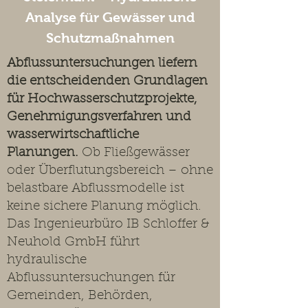
Analyse für Gewässer und
Schutzmaßnahmen
Abflussuntersuchungen liefern
die entscheidenden Grundlagen
für Hochwasserschutzprojekte,
Genehmigungsverfahren und
wasserwirtschaftliche
Planungen.
Ob Fließgewässer
oder Überflutungsbereich – ohne
belastbare Abflussmodelle ist
keine sichere Planung möglich.
Das Ingenieurbüro IB Schloffer &
Neuhold GmbH führt
hydraulische
Abflussuntersuchungen für
Gemeinden, Behörden,