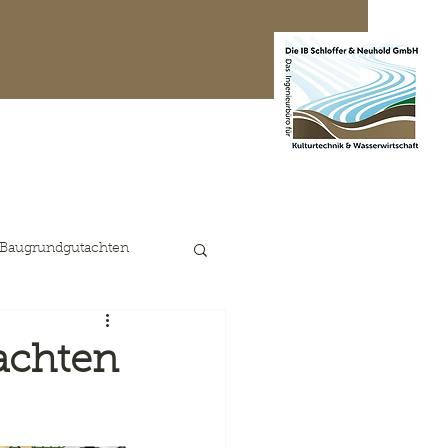
te Projekte
Kontakt
 Baugrundgutachten
achten