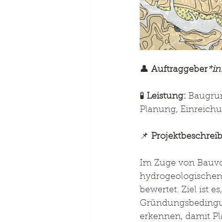
👤 
Auftraggeber
*in
🧪 
Leistung:
 Baugru
Planung, Einreic
📌 
Projektbeschrei
Im Zuge von Bauvo
hydrogeologischen
bewertet. Ziel ist
Gründungsbedingung
erkennen, damit Pl