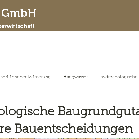
d GmbH
erwirtschaft
 wir sind
Leistungsspektrum
ausgewähl
berflächenentwässerung
Hangwasser
hydrogeologische
ologische Baugrundgut
ere Bauentscheidungen