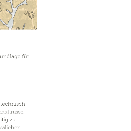
undlage für 
technisch 
hältnisse, 
tig zu 
slichen, 