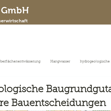
d GmbH
erwirtschaft
 wir sind
Leistungsspektrum
ausgewähl
berflächenentwässerung
Hangwasser
hydrogeologische
ologische Baugrundgut
ere Bauentscheidungen