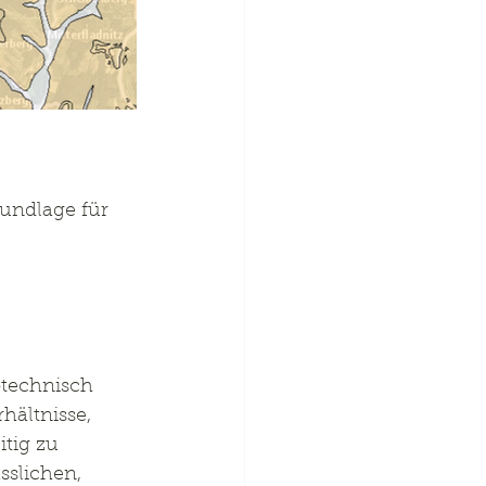
undlage für 
technisch 
hältnisse, 
tig zu 
slichen, 