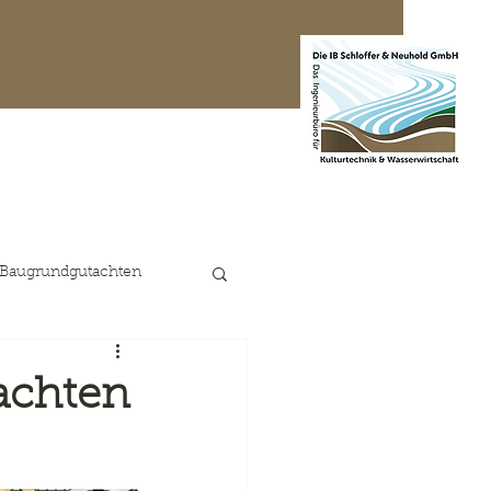
te Projekte
Kontakt
 Baugrundgutachten
achten