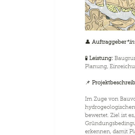
👤 
Auftraggeber
*in
🧪 
Leistung:
 Baugru
Planung, Einreic
📌 
Projektbeschrei
Im Zuge von Bauvo
hydrogeologischen
bewertet. Ziel ist
Gründungsbedingung
erkennen, damit Pl