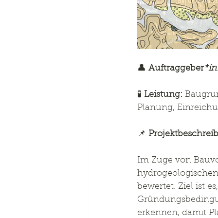
👤 
Auftraggeber
*in
🧪 
Leistung:
 Baugru
Planung, Einreic
📌 
Projektbeschrei
Im Zuge von Bauvo
hydrogeologischen
bewertet. Ziel ist
Gründungsbedingung
erkennen, damit Pl