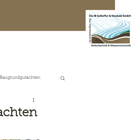
te Projekte
Kontakt
 Baugrundgutachten
achten