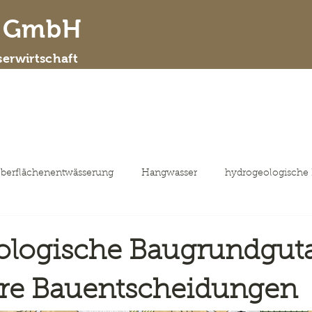
d GmbH
erwirtschaft
 wir sind
Leistungsspektrum
ausgewähl
berflächenentwässerung
Hangwasser
hydrogeologische
ologische Baugrundgut
ere Bauentscheidungen