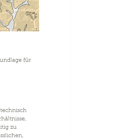
undlage für 
technisch 
hältnisse, 
tig zu 
slichen, 