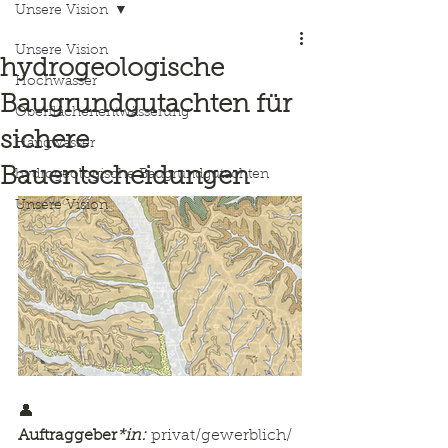
Unsere Vision
Unsere Vision
hydrogeologische
Hochwasser
Baugrundgutachten für
Oberflächenentwässerung
sichere
Hangwasser
Bauentscheidungen
hydrogeologische Baugrundgutachten
Unsere Vision
👤 
Auftraggeber
*in:
 privat/gewerblich/