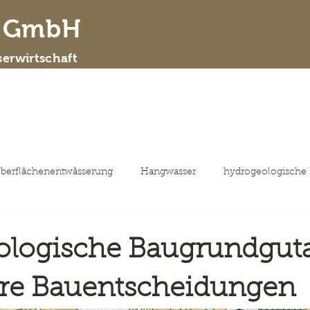
d GmbH
erwirtschaft
 wir sind
Leistungsspektrum
ausgewähl
berflächenentwässerung
Hangwasser
hydrogeologische
ologische Baugrundgut
ere Bauentscheidungen