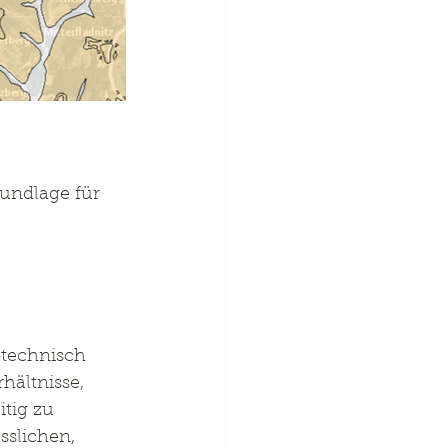
undlage für 
technisch 
hältnisse, 
tig zu 
slichen, 