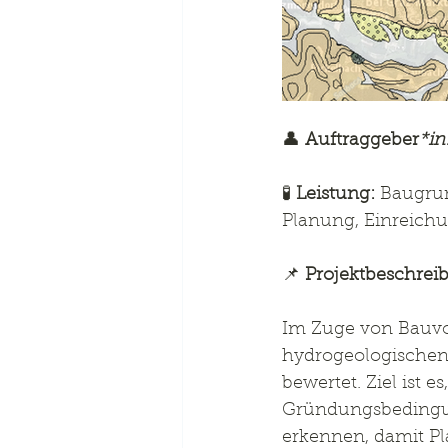
👤 
Auftraggeber
*in
🧪 
Leistung:
 Baugru
Planung, Einreic
📌 
Projektbeschrei
Im Zuge von Bauvo
hydrogeologischen
bewertet. Ziel ist
Gründungsbedingung
erkennen, damit Pl