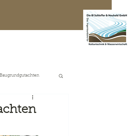
te Projekte
Kontakt
 Baugrundgutachten
achten