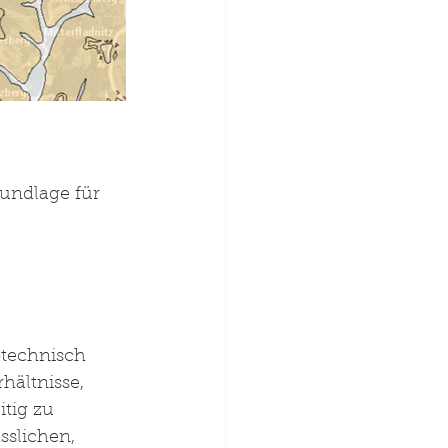
undlage für 
technisch 
hältnisse, 
tig zu 
slichen, 