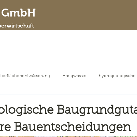
d GmbH
erwirtschaft
 wir sind
Leistungsspektrum
ausgewähl
berflächenentwässerung
Hangwasser
hydrogeologische
ologische Baugrundgut
ere Bauentscheidungen