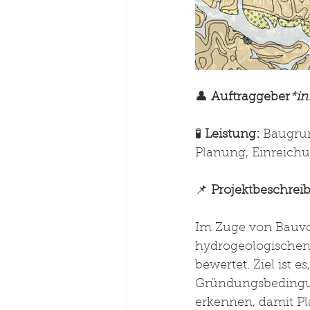
👤 
Auftraggeber
*in
🧪 
Leistung:
 Baugru
Planung, Einreic
📌 
Projektbeschrei
Im Zuge von Bauvo
hydrogeologischen
bewertet. Ziel ist
Gründungsbedingung
erkennen, damit Pl