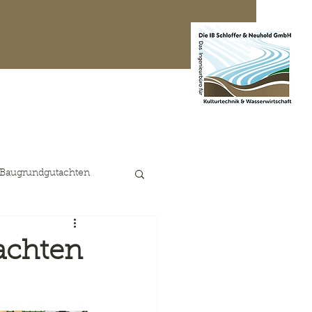
te Projekte
Kontakt
 Baugrundgutachten
achten