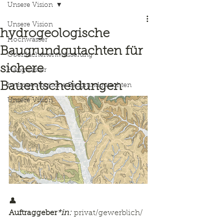
Unsere Vision
Unsere Vision
hydrogeologische
Hochwasser
Baugrundgutachten für
Oberflächenentwässerung
sichere
Hangwasser
Bauentscheidungen
hydrogeologische Baugrundgutachten
Unsere Vision
👤 
Auftraggeber
*in:
 privat/gewerblich/