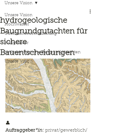
Unsere Vision
Unsere Vision
hydrogeologische
Hochwasser
Baugrundgutachten für
Oberflächenentwässerung
sichere
Hangwasser
Bauentscheidungen
hydrogeologische Baugrundgutachten
Unsere Vision
👤 
Auftraggeber
*in:
 privat/gewerblich/