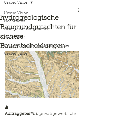
Unsere Vision
Unsere Vision
hydrogeologische
Hochwasser
Baugrundgutachten für
Oberflächenentwässerung
sichere
Hangwasser
Bauentscheidungen
hydrogeologische Baugrundgutachten
Unsere Vision
👤 
Auftraggeber
*in:
 privat/gewerblich/