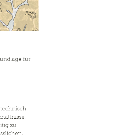
undlage für 
technisch 
hältnisse, 
tig zu 
slichen, 