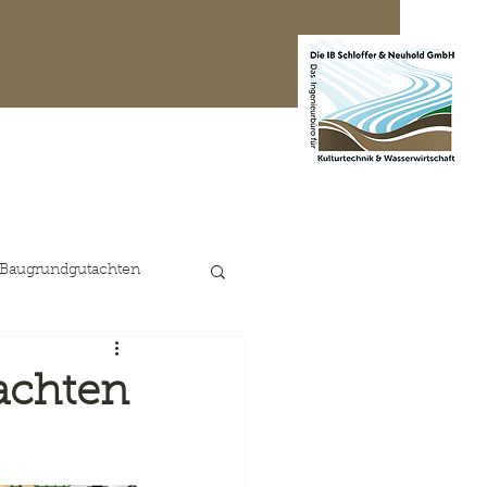
te Projekte
Kontakt
 Baugrundgutachten
achten