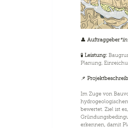
👤 
Auftraggeber
*in
🧪 
Leistung:
 Baugru
Planung, Einreic
📌 
Projektbeschrei
Im Zuge von Bauvo
hydrogeologischen
bewertet. Ziel ist
Gründungsbedingung
erkennen, damit Pl