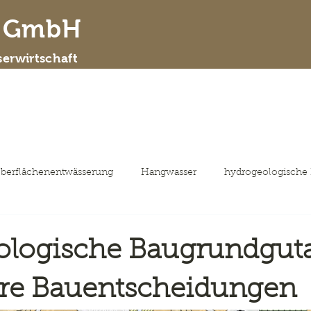
d GmbH
erwirtschaft
 wir sind
Leistungsspektrum
ausgewähl
berflächenentwässerung
Hangwasser
hydrogeologische
ologische Baugrundgut
ere Bauentscheidungen