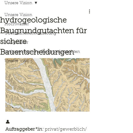
Unsere Vision
Unsere Vision
hydrogeologische
Hochwasser
Baugrundgutachten für
Oberflächenentwässerung
sichere
Hangwasser
Bauentscheidungen
hydrogeologische Baugrundgutachten
Unsere Vision
👤 
Auftraggeber
*in:
 privat/gewerblich/