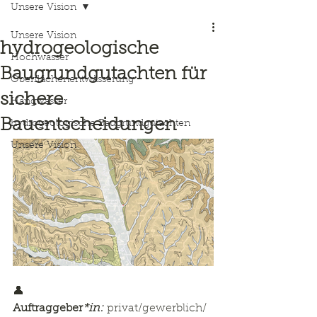
Unsere Vision
Unsere Vision
hydrogeologische
Hochwasser
Baugrundgutachten für
Oberflächenentwässerung
sichere
Hangwasser
Bauentscheidungen
hydrogeologische Baugrundgutachten
Unsere Vision
👤 
Auftraggeber
*in:
 privat/gewerblich/