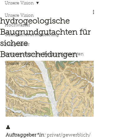
Unsere Vision
Unsere Vision
hydrogeologische
Hochwasser
Baugrundgutachten für
Oberflächenentwässerung
sichere
Hangwasser
Bauentscheidungen
hydrogeologische Baugrundgutachten
Unsere Vision
👤 
Auftraggeber
*in:
 privat/gewerblich/