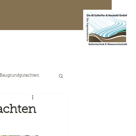
te Projekte
Kontakt
 Baugrundgutachten
achten