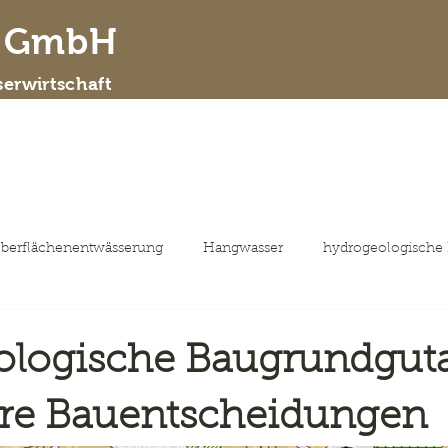
d GmbH
erwirtschaft
 wir sind
Leistungsspektrum
ausgewähl
berflächenentwässerung
Hangwasser
hydrogeologische
ologische Baugrundgut
ere Bauentscheidungen