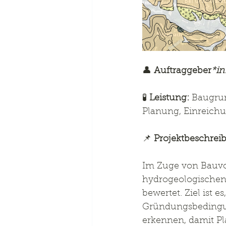
👤 
Auftraggeber
*in
🧪 
Leistung:
 Baugru
Planung, Einreic
📌 
Projektbeschrei
Im Zuge von Bauvo
hydrogeologischen
bewertet. Ziel ist
Gründungsbedingung
erkennen, damit Pl