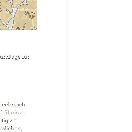
undlage für 
technisch 
hältnisse, 
tig zu 
slichen, 