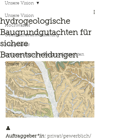
Unsere Vision
Unsere Vision
hydrogeologische
Hochwasser
Baugrundgutachten für
Oberflächenentwässerung
sichere
Hangwasser
Bauentscheidungen
hydrogeologische Baugrundgutachten
Unsere Vision
👤 
Auftraggeber
*in:
 privat/gewerblich/