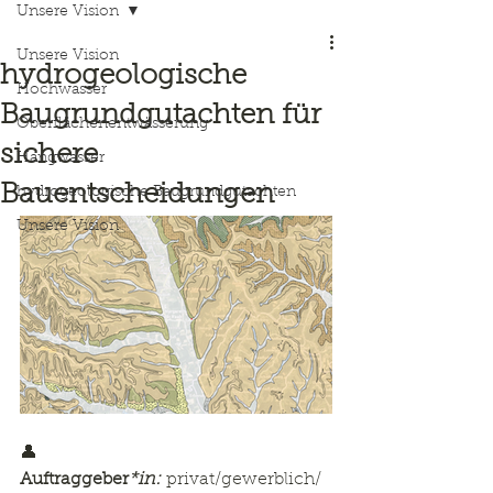
Unsere Vision
Unsere Vision
hydrogeologische
Hochwasser
Baugrundgutachten für
Oberflächenentwässerung
sichere
Hangwasser
Bauentscheidungen
hydrogeologische Baugrundgutachten
Unsere Vision
👤 
Auftraggeber
*in:
 privat/gewerblich/