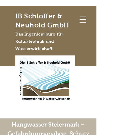
IB Schloffer &
Neuhold GmbH
Das Ingenieurbüro für
Kulturtechnik und
Wasserwirtschaft
Hangwasser Steiermark –
Gefährdungsanalyse, Schutz