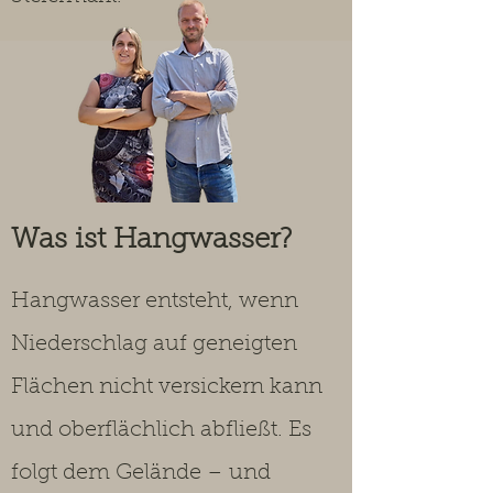
Was ist Hangwasser?
Hangwasser entsteht, wenn
Niederschlag auf geneigten
Flächen nicht versickern kann
und oberflächlich abfließt. Es
folgt dem Gelände – und