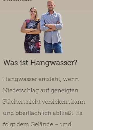
Was ist Hangwasser?
Hangwasser entsteht, wenn
Niederschlag auf geneigten
Flächen nicht versickern kann
und oberflächlich abfließt. Es
folgt dem Gelände – und