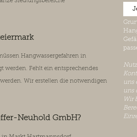
anze Siedlungsbereiche
J
Grun
Hang
teiermark
Gefä
pass
t müssen Hangwassergefahren in
​Nut
t werden. Fehlt ein entsprechendes
Kont
werden. Wir erstellen die notwendigen
uns 
uns 
Wir 
Bere
Einr
offer-Neuhold GmbH?