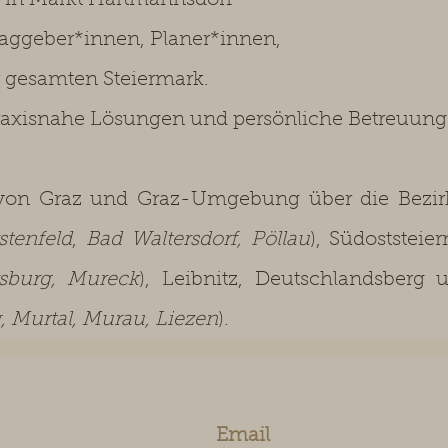
tz in Markt Hartmannsdorf
raggeber*innen, Planer*innen,
r gesamten Steiermark.
axisnahe Lösungen und persönliche Betreuung
on Graz und Graz-Umgebung über die Bezirk
stenfeld
,
Bad Waltersdorf, Pöllau
), Südoststeie
rsburg, Mureck
), Leibnitz, Deutschlandsberg 
 Murtal, Murau, Liezen
).
Email