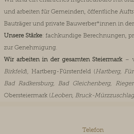
Wir sind ein erfahrenes Ingenieurbüro mit Si
und arbeiten für Gemeinden, öffentliche Auft
Bauträger und private Bauwerber*innen in de
Unsere Stärke
: fachkundige Berechnungen, pr
zur Genehmigung.
Wir arbeiten in der gesamten Steiermark
– v
Birkfeld
), Hartberg-Fürstenfeld (
Hartberg, Für
Bad Radkersburg, Bad Gleichenberg, Riege
Obersteiermark (
Leoben, Bruck-Mürzzuschlag,
Telefon