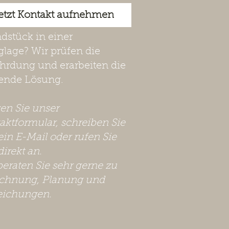
etzt Kontakt aufnehmen
dstück in einer
lage? Wir prüfen die
hrdung und erarbeiten die
ende Lösung.
zen Sie unser
aktformular, schreiben Sie
ein E-Mail oder rufen Sie
direkt an.
beraten Sie sehr gerne zu
chnung, Planung und
eichungen.