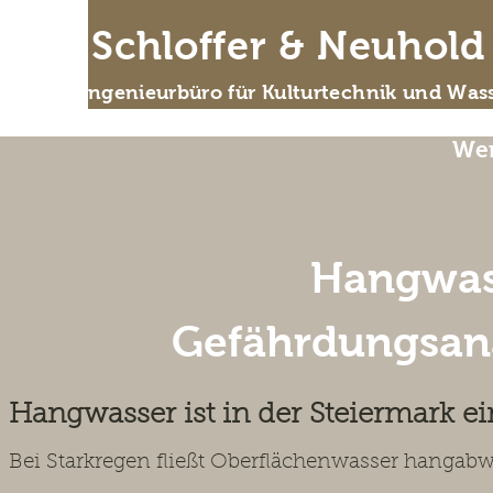
IB Schloffer & Neuhol
Das Ingenieurbüro für Kulturtechnik und Wass
Wer
Hangwas
Gefährdungsana
Hangwasser ist in der Steiermark ei
Bei Starkregen fließt Oberflächenwasser hangab