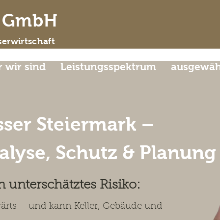
d GmbH
erwirtschaft
 wir sind
Leistungsspektrum
ausgewähl
ser Steiermark –
lyse, Schutz & Planung
n unterschätztes Risiko:
wärts – und kann Keller, Gebäude und