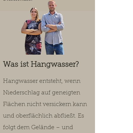
Was ist Hangwasser?
Hangwasser entsteht, wenn
Niederschlag auf geneigten
Flächen nicht versickern kann
und oberflächlich abfließt. Es
folgt dem Gelände – und