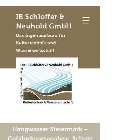
IB Schloffer &
Neuhold GmbH
Das Ingenieurbüro für
Kulturtechnik und
Wasserwirtschaft
Hangwasser Steiermark –
Gefährdungsanalyse, Schutz